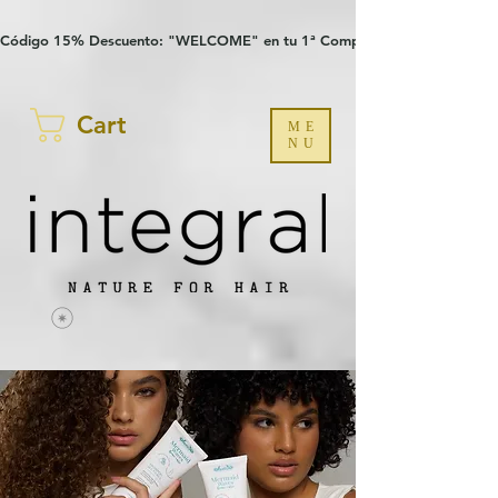
Verification: 97a30386b8a1fa77
G-YHZRM6P8WP
Código 15% Descuento: "WELCOME" en tu 1ª Compra
Cart
ME
NU