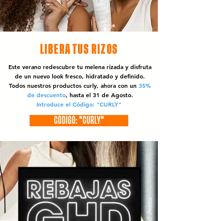
LIBERA TUS RIZOS
Este verano redescubre tu melena rizada y disfruta
de un nuevo look fresco, hidratado y definido.
Todos nuestros productos curly, ahora con un
35%
de descuento
, hasta el 31 de Agosto.
Introduce el Código: "CURLY"
CÓDIGO: "CURLY"