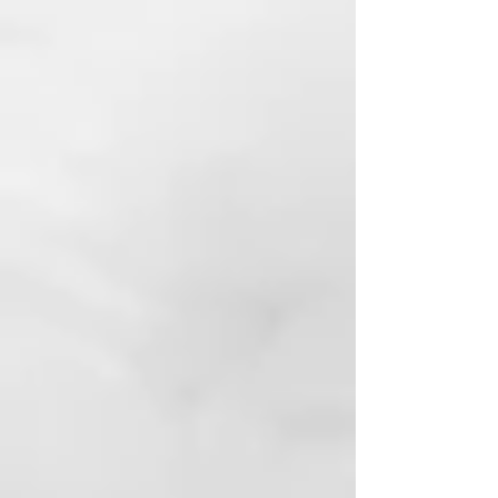
durabilidad y alta funcionalidad.
MATERIALES
Acero C45 reciclado de alta
calidad (
sin níquel
).