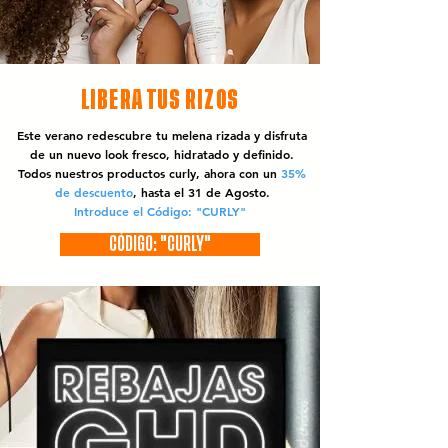
LIBERA TUS RIZOS
Este verano redescubre tu melena rizada y disfruta
de un nuevo look fresco, hidratado y definido.
Todos nuestros productos curly, ahora con un
35%
de descuento
, hasta el 31 de Agosto.
Introduce el Código: "CURLY"
CÓDIGO: "CURLY"