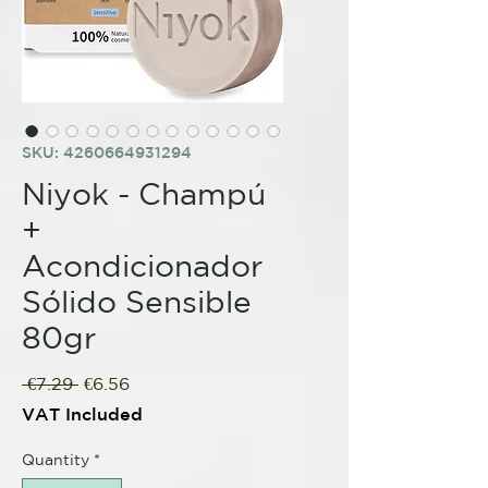
SKU: 4260664931294
Niyok - Champú
+
Acondicionador
Sólido Sensible
80gr
Regular
Sale
 €7.29 
€6.56
Price
Price
VAT Included
Quantity
*