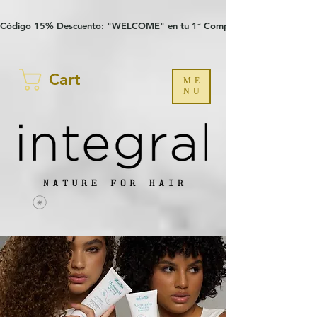
Verification: 97a30386b8a1fa77
G-YHZRM6P8WP
Código 15% Descuento: "WELCOME" en tu 1ª Compra
Cart
ME
NU