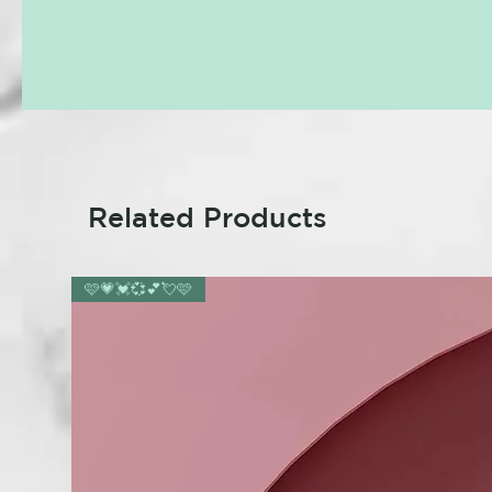
Related Products
🩷💗💓💞💕💘🩷