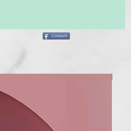
formulativa
se inspira en la técnica japonesa del KINTSUGI, que celebra la
s imperfecciones y las cicatrices, transformándolas en signos
nicidad.
nnovadora y amiga de la piel, enriquecida con ingredientes
ural y sostenible, entre los cuales se encuentran el ácido
Compartir
 el aceite de argán biológico.
entes trabajan en sinergia para reparar, nutrir y proteger los
rgándoles una luminosidad y una vitalidad extraordinarias.
a “SOMNIUM” es una invitación a cuidar la propia persona
elebrar la propia belleza auténtica y a transformar las
s en puntos fuertes.
NUEVO
URÓNICO
ula protectora que retiene el agua en el interior del tallo,
alidad y cuerpo al cabello.
ARGÁN ORGÁNICO
e y protege, tiene acción antioxidante y calmante.