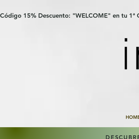
Verification: 97a30386b8a1fa77
G-YHZRM6P8WP
Código 15% Descuento: "WELCOME" en tu 1ª
HOM
DESCUBR