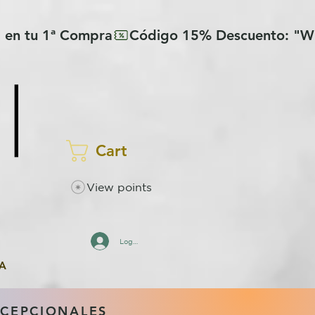
Cart
View points
Log In
A
XCEPCIONALES