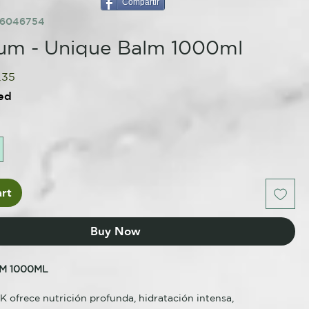
Compartir
86046754
um - Unique Balm 1000ml
lar
Sale
.35
e
Price
ed
rt
Buy Now
M 1000ML
ofrece nutrición profunda, hidratación intensa,