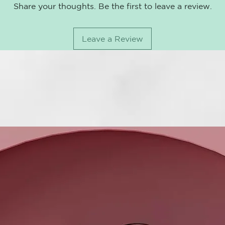
Share your thoughts. Be the first to leave a review.
t ecnologia 
Su filosofía 
belleza de la
Leave a Review
de fuerza y u
Una fórmula i
de origen nat
hialurónico y
Estos ingredi
cabellos, oto
La experienci
con amor, a c
imperfeccione
ÁCIDO HIAL
Crea una pelíc
aportando vit
ACEITE DE 
ilumina, nutr