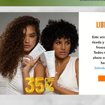
LIB
Este ve
rizada y
fresc
Todos n
ahora 
ha
Introd