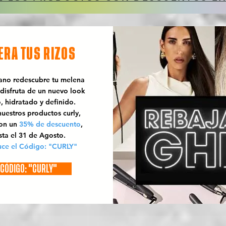
ERA TUS RIZOS
rano redescubre tu melena
 disfruta de un nuevo look
o, hidratado y definido.
uestros productos curly,
con un
35% de descuento
,
sta el 31 de Agosto.
uce el Código: "CURLY"
CÓDIGO: "CURLY"