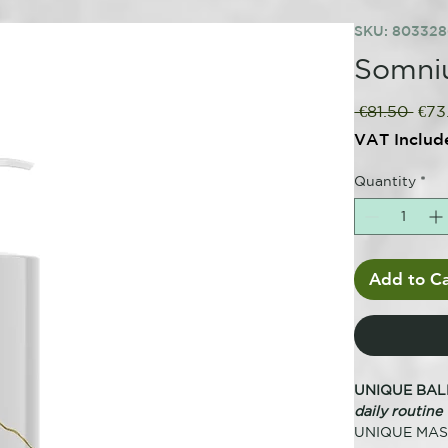
SKU: 80332
Somni
Regu
 €81.50 
€73
Pric
VAT Includ
Quantity
*
Add to Ca
UNIQUE BAL
daily routine
UNIQUE MASK 