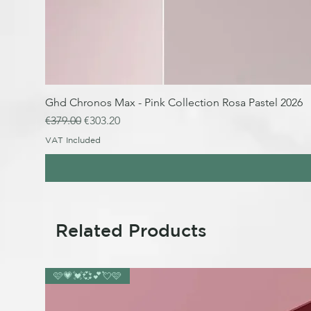
Ghd Chronos Max - Pink Collection Rosa Pastel 2026
Regular Price
Sale Price
€379.00
€303.20
VAT Included
Related Products
🩷💗💓💞💕💘🩷