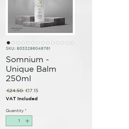
SKU: 8033286046761
Somnium -
Unique Balm
250ml
Regular
Sale
 €24.50 
€17.15
Price
Price
VAT Included
Quantity
*