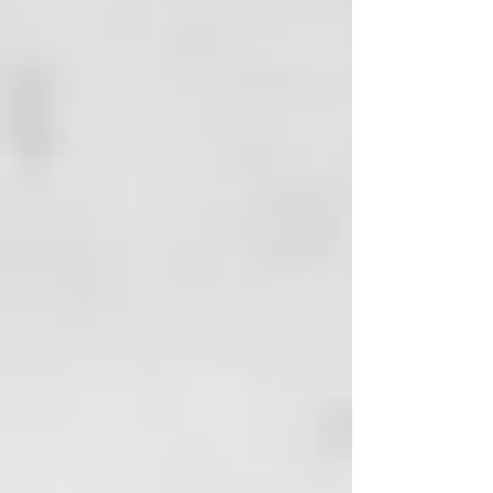
SOMNIUM
t ecnologia formulativa
Su filosofía se inspira en la técnica
japonesa del KINTSUGI, que
celebra la belleza de las
imperfecciones y las cicatrices,
transformándolas en signos de
fuerza y unicidad.
Una fórmula innovadora y amiga
de la piel, enriquecida con
ingredientes de origen natural y
sostenible, entre los cuales se
encuentran el ácido hialurónico y
el aceite de argán biológico.
Estos ingredientes trabajan en
sinergia para reparar, nutrir y
proteger los cabellos,
otorgándoles una luminosidad y
una vitalidad extraordinarias.
La experiencia “SOMNIUM” es una
invitación a cuidar la propia