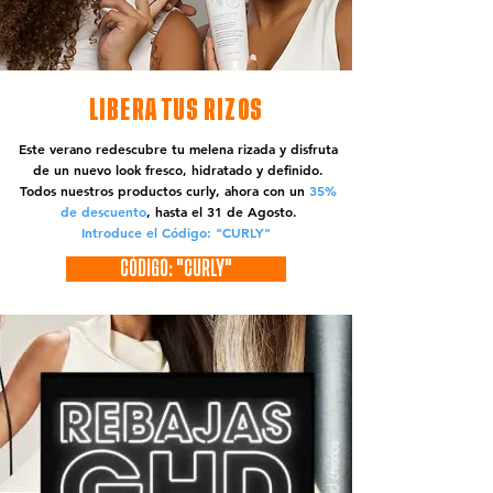
LIBERA TUS RIZOS
Este verano redescubre tu melena rizada y disfruta
de un nuevo look fresco, hidratado y definido.
Todos nuestros productos curly, ahora con un
35%
de descuento
, hasta el 31 de Agosto.
Introduce el Código: "CURLY"
CÓDIGO: "CURLY"