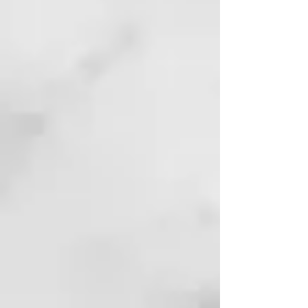
persona con amor, a celebrar la
propia belleza auténtica y a
transformar las imperfecciones en
puntos fuertes.
ÁCIDO HIALURÓNICO
Crea una película protectora que
retiene el agua en el interior del
tallo, aportando vitalidad y cuerpo
al cabello.
ACEITE DE ARGÁN ORGÁNICO
ilumina, nutre y protege, tiene
acción antioxidante y calmante.