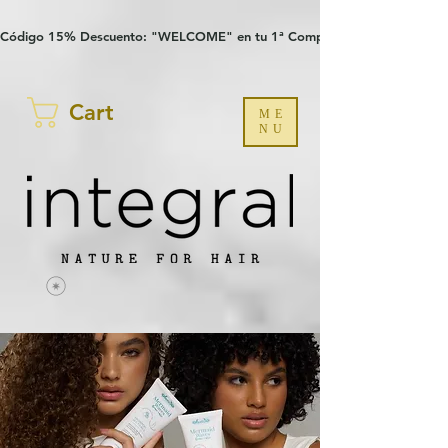
Verification: 97a30386b8a1fa77
G-YHZRM6P8WP
Código 15% Descuento: "WELCOME" en tu 1ª Compra
Cart
ME
NU