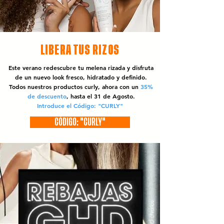
LIBERA TUS RIZOS
Este verano redescubre tu melena rizada y disfruta
de un nuevo look fresco, hidratado y definido.
Todos nuestros productos curly, ahora con un
35%
de descuento
, hasta el 31 de Agosto.
Introduce el Código: "CURLY"
CÓDIGO: "CURLY"