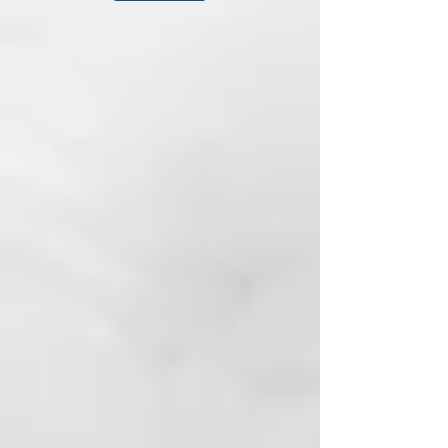
Formado: 150 ml
Fijación: 0-1
CÓMO USARLO
Distribuir uniformemente sobre el
cabello húmedo y proceder al
peinado habitual.