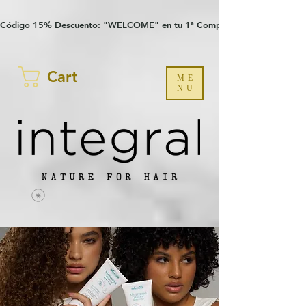
Verification: 97a30386b8a1fa77
G-YHZRM6P8WP
Código 15% Descuento: "WELCOME" en tu 1ª Compra
Cart
ME
NU