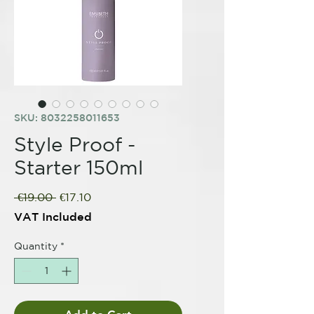
SKU: 8032258011653
Style Proof -
Starter 150ml
Regular
Sale
 €19.00 
€17.10
Price
Price
VAT Included
Quantity
*