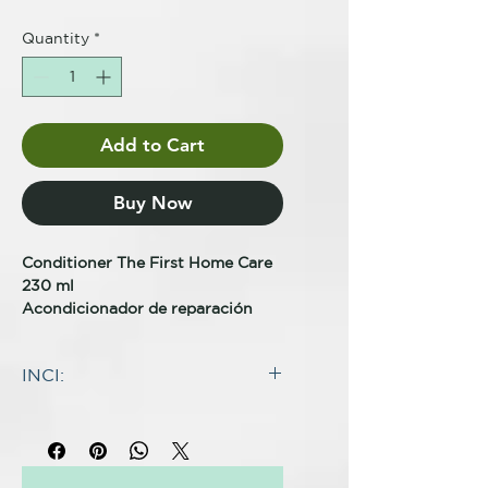
Quantity
*
Add to Cart
Buy Now
Conditioner The First Home Care
230 ml
Acondicionador de reparación
Sweet Professional -
INCI:
Acondicionador The First
Mantenimiento 230ml
INCI
:
Gracias a sus componentes, Acido
WATER (AQUA), CETERAYL
Hialurónico y Acido Láctico
ALCOHOL, DIMETHICONE,
repara, protege el cabello
GLYCERIN, CETRIMONIUM