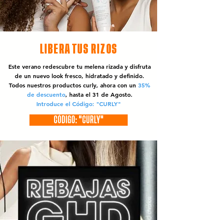
LIBERA TUS RIZOS
Este verano redescubre tu melena rizada y disfruta
de un nuevo look fresco, hidratado y definido.
Todos nuestros productos curly, ahora con un
35%
de descuento
, hasta el 31 de Agosto.
Introduce el Código: "CURLY"
CÓDIGO: "CURLY"