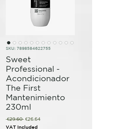
SKU: 7898584622755
Sweet
Professional -
Acondicionador
The First
Mantenimiento
230ml
Regular
Sale
 €29.60 
€26.64
Price
Price
VAT Included