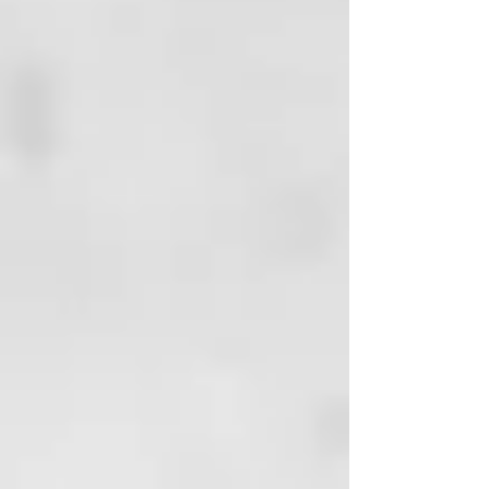
humedad con la ayuda de una
toalla y distribuya
uniformemente
el
Acondicionador maintenance The
First
sobre medios y puntas.
Masajee delicadamente y deje
actuar 5 minutos y aclare
abundantemente.