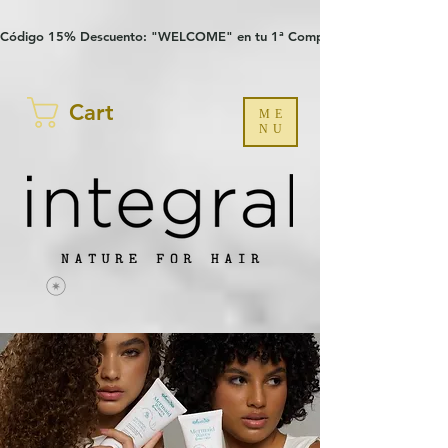
Verification: 97a30386b8a1fa77
G-YHZRM6P8WP
Código 15% Descuento: "WELCOME" en tu 1ª Compra
Cart
ME
NU