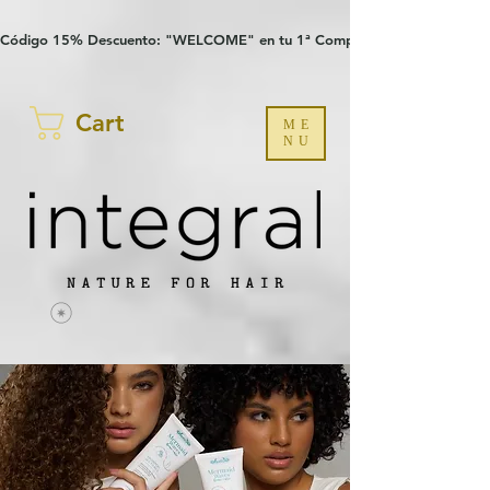
Verification: 97a30386b8a1fa77
G-YHZRM6P8WP
Código 15% Descuento: "WELCOME" en tu 1ª Compra
Cart
ME
NU