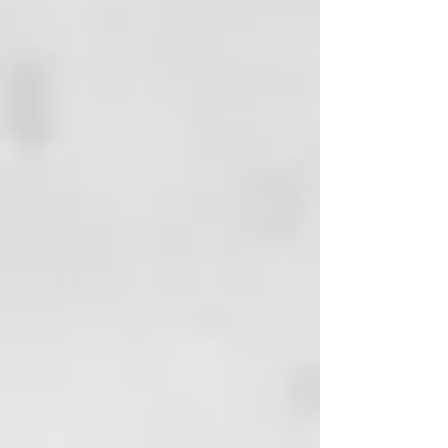
TRIDECETH-12, TEA-
DODECYLBENZESULFONATE,
BUTYLPHENYL
METHYLPROPIONAL,
ETHYLHEXYGLYCERIN,
AMODIMETHICONE, BEHENYL
ALCOHOL, BENZOPHENONE-3,
DIMETHYLPABAMIDOPROPYL,
LAURIDIMONIUM TOSYLATE,
DISODIUM
LAURIDIMINOPROPIONATE
TOCOPHERYL PHOSPHAETES,
HYDROXYETHYL,
CETEARAMIDOPROPYLDIMONIU
M CLHORIDE, ARGININE HCI,
PHANTENOL, POLOXAMER 338,
GLYCINE, D-LIMONENE, C12-14,
SEC-PARETH-5, C12-14, SEC-
PARETH-7, LAUROYL LYSINE,
POLYAMINOPROPYL BIGUANIDE.