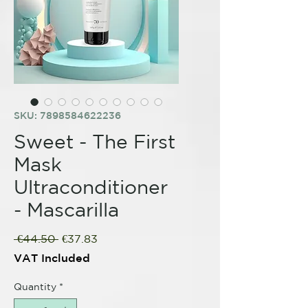
SKU: 7898584622236
Sweet - The First
Mask
Ultraconditioner
- Mascarilla
Regular
Sale
 €44.50 
€37.83
Price
Price
VAT Included
Quantity
*