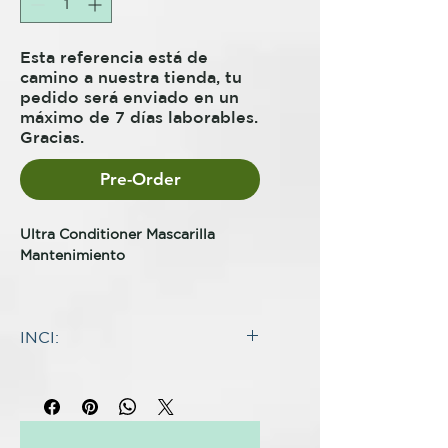
Esta referencia está de
camino a nuestra tienda, tu
pedido será enviado en un
máximo de 7 días laborables.
Gracias.
Pre-Order
Ultra Conditioner Mascarilla
Mantenimiento
Anti Frizz — Anti humedad —
Prolonga el alisamiento — Facilita
INCI:
el secado — Brillo espejo —
Suavidad — Ligereza —
INCI:
Reposición de masa.
WATER (AQUA), CETERAYL
ALCOHOL,
Ultra Conditioner o Máscara de
CYCLOPENTASILOXANE,
reparación The First para
tratar