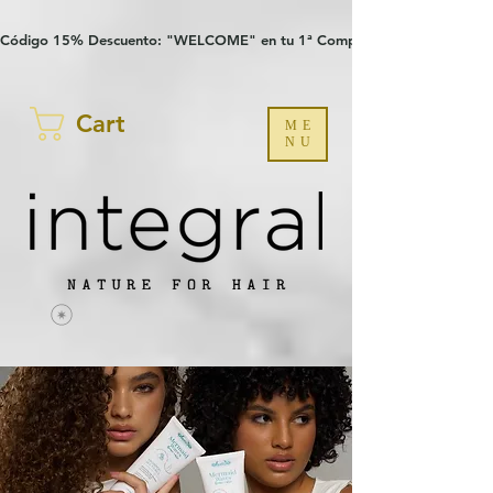
Verification: 97a30386b8a1fa77
G-YHZRM6P8WP
Código 15% Descuento: "WELCOME" en tu 1ª Compra
Cart
ME
NU