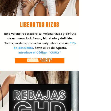
LIBERA TUS RIZOS
Este verano redescubre tu melena rizada y disfruta
de un nuevo look fresco, hidratado y definido.
Todos nuestros productos curly, ahora con un
35%
de descuento
, hasta el 31 de Agosto.
Introduce el Código: "CURLY"
CÓDIGO: "CURLY"