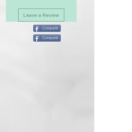
hasta 210º
Leave a Review
Anti Frizz — Aminoácidos — Brillo
espejo — D-Pantenol — Anti
humedad — Protector térmico —
Compartir
Ligereza — Facilita el secado —
Compartir
Suavidad
Protector termo-activo que
repara las deficiencias del cabello
,
dando un aspecto saludable y
natural. Sella las cutículas y
disciplina los cabellos ayudando
en el mantenimiento del alisado.
Protección térmica hasta 210º.
MODO DE USAR:
Con el cabello seco al 80%,
vaporice el Fuido Thermal The
First por todo el cabello y finalice
como desee.