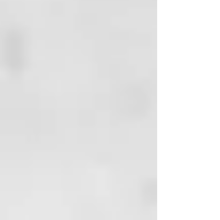
INCI:
WATER (AQUA),
DIMETHICONOL,
POLYACRYLAMIDOPROPYLTRIM
ONIUM CHLORIDE,
AMODIMETHICONE/MORPHOLIN
OMETHYL, SILSESQUIOXANE
COPOLYMER, PARFUM,
PHENOXYETHANOL, TRIDECETH-
5, GLYCERIN, PHANTENOL,
POLOXAMER 338, TEA-
DODECYLBENZESULFONATE,
HEXYL CINNAMAL, CITRIC ACID,
METHICONE
ETHYLHEXYLGLYCERIN, D-
LIMONENE, CARBOCYSTEINE,
HYDROLZED WHEAT PROTEIN,
POLYQUARTENIUM-10, SODIUM
CITRATE.