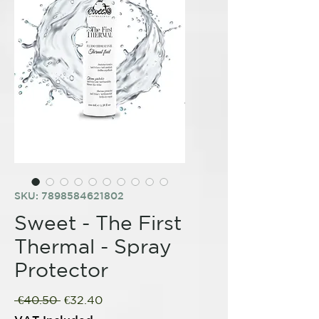
SKU: 7898584621802
Sweet - The First
Thermal - Spray
Protector
Regular
Sale
 €40.50 
€32.40
Price
Price