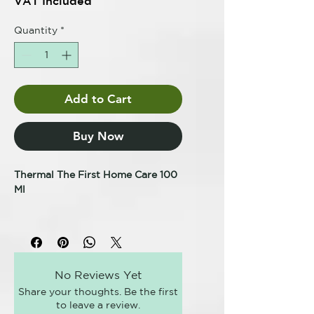
VAT Included
Quantity
*
Add to Cart
Buy Now
Thermal The First Home Care 100
Ml
Repara las deficiencias de la fibra
dándole un aspecto sano, natural
y disciplinado. Tiene aminoácidos
responsables del sellado de la
No Reviews Yet
cutícula para asegurar una mejor
Share your thoughts. Be the first
adherencia en las fibras del
to leave a review.
cabello. Protección solar y térmica