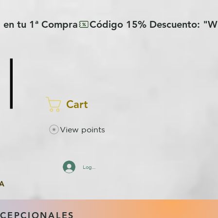
Cart
View points
Log In
A
XCEPCIONALES