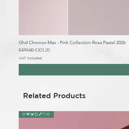
Ghd Chronos Max - Pink Collection Rosa Pastel 2026
Regular Price
Sale Price
€379.00
€303.20
VAT Included
Related Products
🩷💗💓💞💕💘🩷