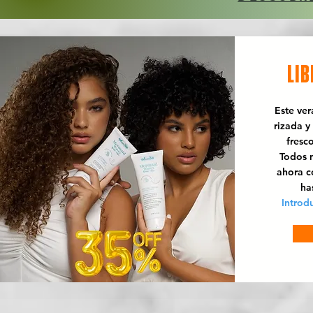
LIB
Este ve
rizada y
fresc
Todos n
ahora 
ha
Introd