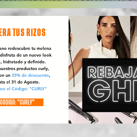
ERA TUS RIZOS
rano redescubre tu melena
 disfruta de un nuevo look
o, hidratado y definido.
uestros productos curly,
con un
35% de descuento
,
sta el 31 de Agosto.
uce el Código: "CURLY"
CÓDIGO: "CURLY"