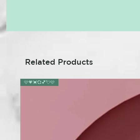
Related Products
🩷💗💓💞💕💘🩷