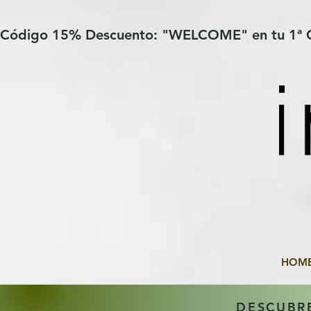
Verification: 97a30386b8a1fa77
G-YHZRM6P8WP
Código 15% Descuento: "WELCOME" en tu 1ª
HOM
DESCUBR