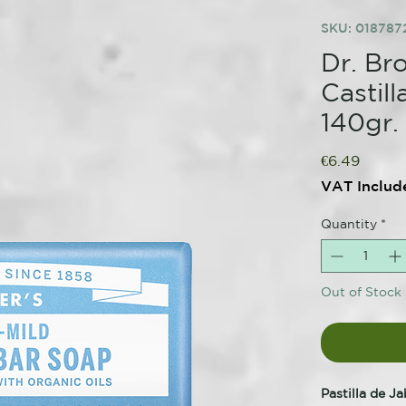
SKU: 018787
Dr. Br
Castil
140gr.
Price
€6.49
VAT Includ
Quantity
*
Out of Stock
Pastilla de J