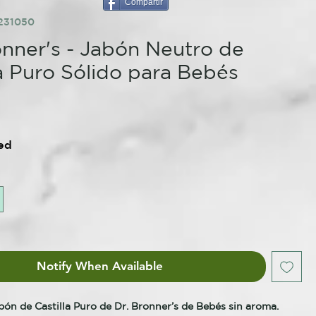
Compartir
231050
onner's - Jabón Neutro de
la Puro Sólido para Bebés
ed
Notify When Available
abón de Castilla Puro de Dr. Bronner’s de Bebés sin aroma.