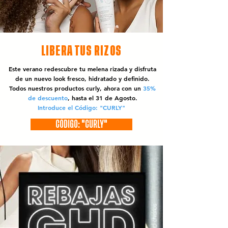
LIBERA TUS RIZOS
Este verano redescubre tu melena rizada y disfruta
de un nuevo look fresco, hidratado y definido.
Todos nuestros productos curly, ahora con un
35%
de descuento
, hasta el 31 de Agosto.
Introduce el Código: "CURLY"
CÓDIGO: "CURLY"