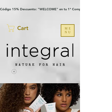
Verification: 97a30386b8a1fa77
G-YHZRM6P8WP
Código 15% Descuento: "WELCOME" en tu 1ª Compra
Cart
ME
NU