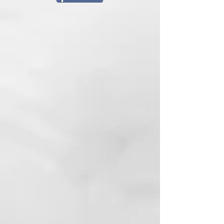
Para utilizar... Seca el cabello
hasta que esté seco al 80%.
Trabaja con secciones pequeñas o
medianas, coloca el cepillo en la
raíz y apunta con el flujo de aire
del secador hacia el barril. Mantén
la tensión mientras deslizas el
cepillo, siguiendo el movimiento
con el secador para no dejar de
apuntar al barril a medida que
avanzas.
Consejo de estilo... Dale a tu corte
bob o midi un acabado
redondeado o hacia afuera
concentrándote en las puntas.
Una vez con el cabello seco,
envuelve el cepillo únicamente
con las puntas y usa el secador a
máxima temperatura seguido por
la ráfaga de aire frío. Gira las
puntas hacia dentro para un