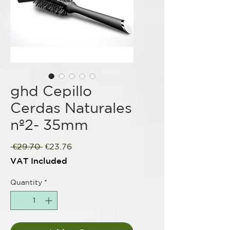
ghd Cepillo
Cerdas Naturales
nº2- 35mm
Regular
Sale
 €29.70 
€23.76
Price
Price
VAT Included
Quantity
*