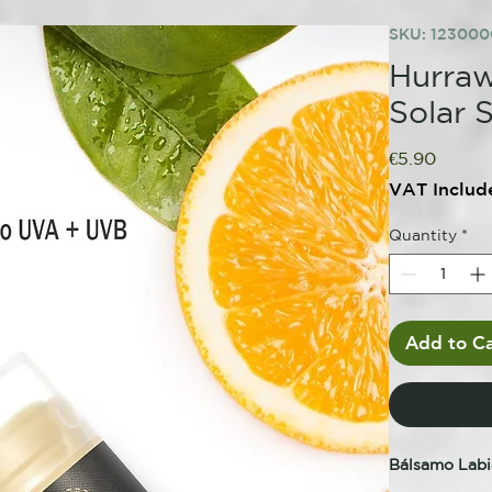
SKU: 12300
Hurraw
Solar 
Price
€5.90
VAT Includ
Quantity
*
Add to Ca
Bálsamo Labi