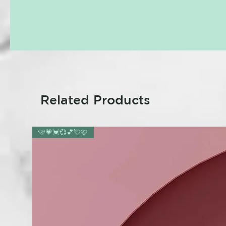
Related Products
🩷💗💓💞💕💘🩷