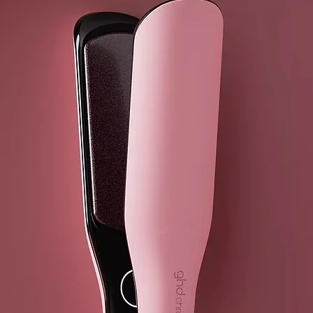
El óxido de z
una barrera 
dispersa y ab
aplicarse con
Un FPS 15 sig
el producto. 
cuánto tiempo
cantidad e in
influyen en l
¿Estás en el 
concentrados?
sol? ¿Cuándo 
a tu cuerpo. 
¿Es seguro pa
investigación
químico o min
para la vida 
o titanio son
concentración
analizadas co