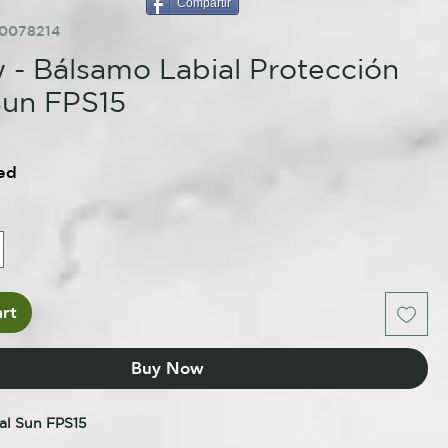
Compartir
00078214
 - Bálsamo Labial Protección
Sun FPS15
ed
rt
Buy Now
al Sun FPS15