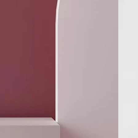
 es, de hecho, muy tóxico para ciertas especies acuáticas, y
ductos con zinc incluyen grandes etiquetas de advertencia
 los fabricantes. Los arrecifes están sufriendo. Por favor,
veces antes de entrar en cualquier cuerpo de agua con
dades de protector solar en la piel, ya que inevitablemente se
cierta medida.
o con protector solar Hurraw! "seguro para los arrecifes"?:
 sí. La cantidad de óxido de zinc que se dispersaría con
plicaciones de nuestro bálsamo probablemente no afectaría
 las características biológicas y ecológicas de un arrecife.
saría si un millón de personas se metieran al agua cerca de
 usando bálsamo labial con SPF? No hay una respuesta
odo depende de la situación.
mo labial solar se somete a pruebas en un laboratorio
 con sujetos humanos para verificar su factor de protección
Si desea ver los resultados, contáctenos.
o y vida útil: Tanto la luz solar como la iluminación
n los mayores enemigos del bálsamo labial y degradan