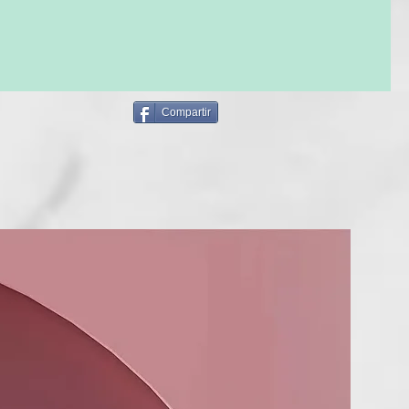
está certificado como orgánico por el Departamento de
oso aceite nutre y es antiinflamatorio.
de Montana (Regulaciones Orgánicas del USDA) y COSMOS
ficado por Ecocert (Organismo de Certificación Orgánica de
illa de espino amarillo: Súper rico y con un altísimo
ácidos grasos esenciales, carotenos, tocoferoles y
Compartir
milla de granada: De profunda penetración y un potente
tamos sobre el óxido de zinc. Usamos óxido de zinc no nano
lsamo solar. El óxido de zinc es el único protector solar
atural de amplio espectro (bloquea tanto los rayos UVA
 disponible actualmente. Desde 2019, el óxido de zinc es
NUEVO
os únicos ingredientes GRAS (Generalmente Reconocidos
y Eficaces) para la protección solar. El otro es el dióxido de
 existen algunos problemas con su ingestión, por lo que no lo
nuestro bálsamo labial. No existe ningún protector solar
"transparente". ¡Bravo, FDA! Por las protecciones y
más seguras para el consumidor. ¡Por favor, háganlas
ncio*