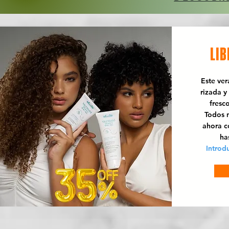
LIB
Este ve
rizada y
fresc
Todos n
ahora 
ha
Introd