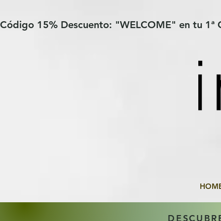
Verification: 97a30386b8a1fa77
G-YHZRM6P8WP
Código 15% Descuento: "WELCOME" en tu 1ª
HOM
DESCUBR