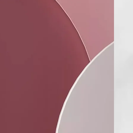
inc es un mineral blanco brillante. Protege los labios creando
contra los rayos UVA y UVB. Los estudios demuestran que
sorbe la radiación UV. Para una protección adecuada, debe
 frecuencia.
nifica que tu piel está protegida durante más tiempo que sin
SIN EMBARGO, el factor de protección solar no se limita a
 extra te protege, ya que también hay que considerar la
tensidad de la exposición al sol. Hay muchos factores que
a exposición solar: ¿Hora del día? ¿Nubosidad? ¿Eclipse?
agua (o en la nieve), donde los rayos solares están más
 ¿A gran altitud, donde estás literalmente más cerca del
te aplicaste zinc por última vez? Protégete del sol. Escucha
Escucha al sol. Usa sombreros de ala ancha.
ra los arrecifes?: En nuestra opinión, basada en la
 que hemos consultado, ningún protector solar, ya sea
eral (zinc/titanio), es bueno para los arrecifes oceánicos ni
acuática. Muchos afirman que sus protectores solares con zinc
 "seguros para los arrecifes". Es fundamental considerar la
 de óxido de zinc en el agua y las especies que han sido
n concentraciones de óxido de zinc en su hábitat acuático. El