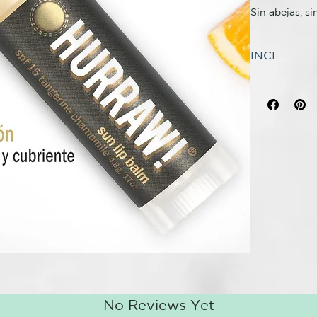
Sin abejas, si
54% de ingred
INCI:
Certificado 
INGREDIENT
Ingrediente a
Nos encanta e
(INCI): Aceit
muy beneficio
Euphorbia cer
la mejor opci
óxido de zinc
Ricinus comm
Nuestro bálsa
(cacao) *, sa
protección e
aceite de sem
habituales, p
semilla de Pu
duración bajo
Citrus reticu
(manzanilla r
Mandarina jug
semilla de vai
romana aporta
linalol ‡, alc
en frío para h
esencial o a
* ingrediente
Descubre qué 
No Reviews Yet
natural
Aceite de sem