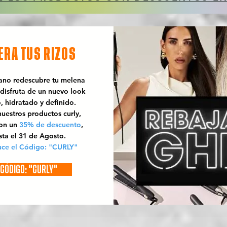
ERA TUS RIZOS
rano redescubre tu melena
 disfruta de un nuevo look
o, hidratado y definido.
uestros productos curly,
con un
35% de descuento
,
sta el 31 de Agosto.
uce el Código: "CURLY"
CÓDIGO: "CURLY"