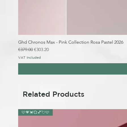
Ghd Chronos Max - Pink Collection Rosa Pastel 2026
Regular Price
Sale Price
€379.00
€303.20
VAT Included
Related Products
🩷💗💓💞💕💘🩷