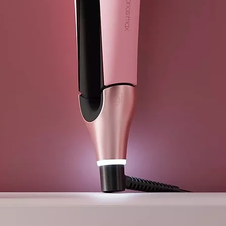
óxido de zinc
todos los pro
para alertar a
piénsalo dos 
grandes canti
eliminará en 
¿Es el bálsam
Probablemente
unas pocas a
negativamente
Pero, ¿qué pa
ese arrecife
definitiva, t
Nuestro bálsa
independiente
solar (SPF). 
Almacenamient
artificial so