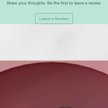
Hurraw Balm 
este maravill
Share your thoughts. Be the first to leave a review.
Agricultura 
Natural certi
Aceite de sem
la UE).
contenido en 
Leave a Review
fitoesteroles.
Aceite de se
antioxidante.
Aquí les con
en nuestro bá
totalmente n
como los UVB)
uno de los d
como Seguros 
titanio, pero
incluimos en 
GRAS que sea 
regulaciones 
cumplir! *sile