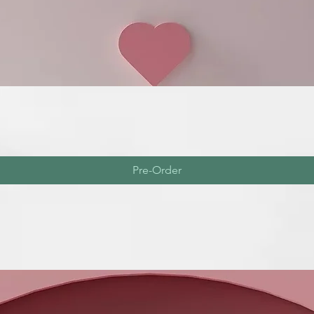
rápidamente 
lugar fresco 
posteriores a
Elaborado con
Pre-Order