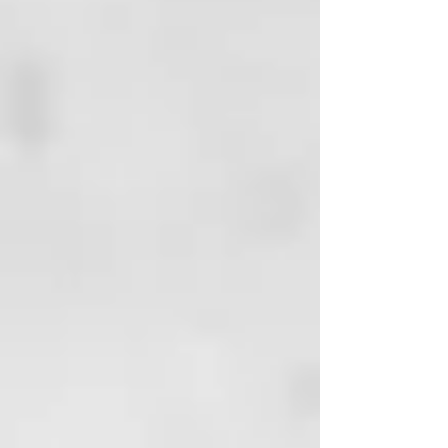
Orgánica de la UE).
El aceite esencial de lima
expresado puede hacer que la piel
sea más sensible a la exposición
prolongada al sol. Seguimos las
pautas de seguridad de la IFRA y
usamos todos los aceites
esenciales a niveles seguros para
las preparaciones para la piel que
no se aclaran.