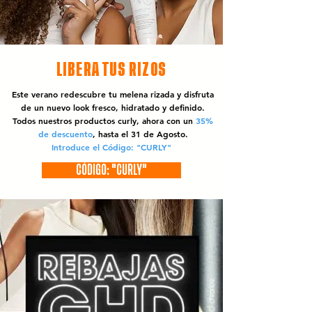
LIBERA TUS RIZOS
Este verano redescubre tu melena rizada y disfruta
de un nuevo look fresco, hidratado y definido.
Todos nuestros productos curly, ahora con un
35%
de descuento
, hasta el 31 de Agosto.
Introduce el Código: "CURLY"
CÓDIGO: "CURLY"