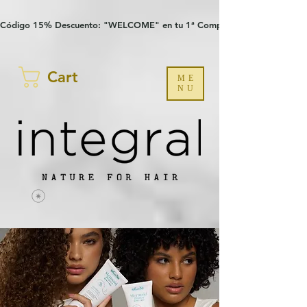
Verification: 97a30386b8a1fa77
G-YHZRM6P8WP
Código 15% Descuento: "WELCOME" en tu 1ª Compra
Cart
ME
NU