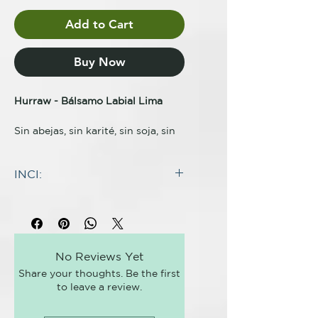
Add to Cart
Buy Now
Hurraw - Bálsamo Labial Lima
Sin abejas, sin karité, sin soja, sin
palma.
INCI:
71% orgánico certificado.
INGREDIENTES
Certificado Ecocert COSMOS:
Aceite de semilla de Carthamus
100% de origen natural.
tinctorius (cártamo) *, cera de
Euphorbia cerifera cera
¡Pequeños gigantes verdes!
No Reviews Yet
(candellia), aceite de Cocos
Share your thoughts. Be the first
nucifera (coco) *, aceite de semilla
Como exprimir una rodaja de lima
to leave a review.
de Ricinus communis (ricino) *,
en tu bebida veraniega favorita o
Mantequilla de semilla de
recordar esos polos de limonada