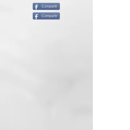
suavemente el exceso de
productos para el cuidado de la
Compartir
piel.
Compartir
Composición de las Fibras:
Esponja vegetal 65%, algodón
35%.