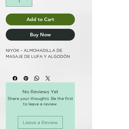
Add to Cart
Buy Now
NIYOK – ALMOHADILLA DE
MASAJE DE LUFA Y ALGODÓN
Almohadilla de masaje de lufa
Niyok
.
La almohadilla de masaje de
esponja vegetal y algodón Niyok
No Reviews Yet
es una herramienta maravillosa
Share your thoughts. Be the first
para regenerar su piel. La esponja
to leave a review.
vegetal elimina las células
muertas de la piel y estimula la
circulación sanguínea, mientras
Leave a Review
que el algodón elimina