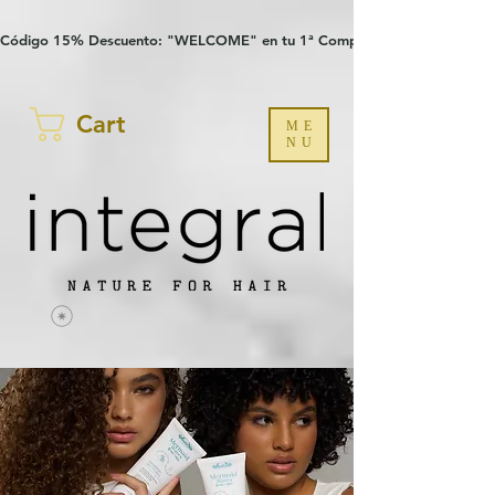
Verification: 97a30386b8a1fa77
G-YHZRM6P8WP
Código 15% Descuento: "WELCOME" en tu 1ª Compra
Cart
ME
NU