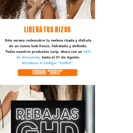
LIBERA TUS RIZOS
Este verano redescubre tu melena rizada y disfruta
de un nuevo look fresco, hidratado y definido.
Todos nuestros productos curly, ahora con un
35%
de descuento
, hasta el 31 de Agosto.
Introduce el Código: "CURLY"
CÓDIGO: "CURLY"