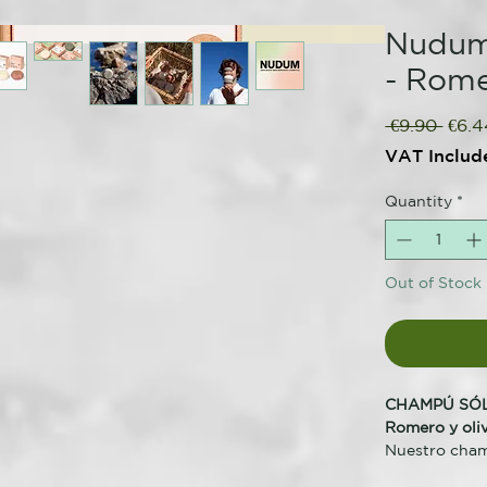
Nudum
- Rome
Regu
 €9.90 
€6.4
Price
VAT Includ
Quantity
*
Out of Stock
CHAMPÚ SÓ
Romero y oli
Nuestro champ
colorantes y 