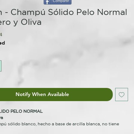
Compartir
 - Champú Sólido Pelo Normal
ro y Oliva
lar
Sale
4
Price
ed
Notify When Available
LIDO PELO NORMAL
va
ú sólido blanco, hecho a base de arcilla blanca, no tiene
aporta una limpieza completa para el cabello normal.