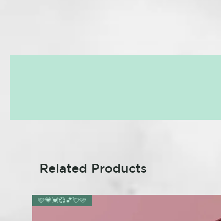
Related Products
🩷💗💓💞💕💘🩷