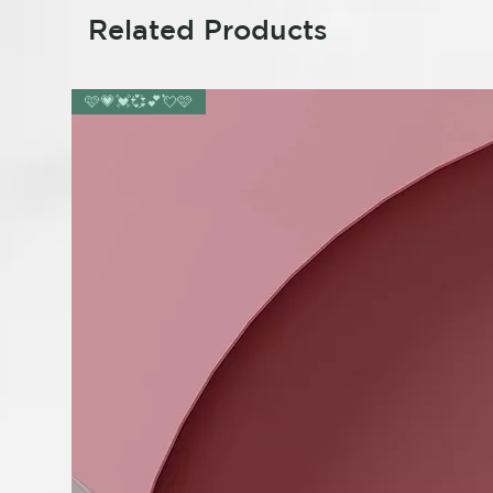
Related Products
🩷💗💓💞💕💘🩷