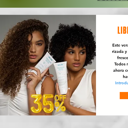
LIB
Este ve
rizada y
fresc
Todos n
ahora 
ha
Introd