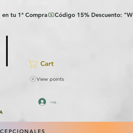
Cart
View points
Log In
A
XCEPCIONALES