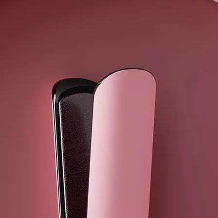
Aplicar la pa
massatge amb 
Manera de gu
Entre usos, g
superfície se
¿QUIÉN SOM
Nudum es un p
consumidores 
Nuestros pro
no testados e
y que no gene
productos co
Nuestros prod
fabricados en
seguridad y c
¿QUÉ OFRE
→ Cosmética
→ 98% de ing
→ Envases bi
→ Productos 