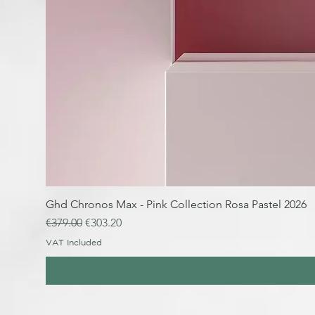
Ghd Chronos Max - Pink Collection Rosa Pastel 2026
Regular Price
Sale Price
€379.00
€303.20
VAT Included