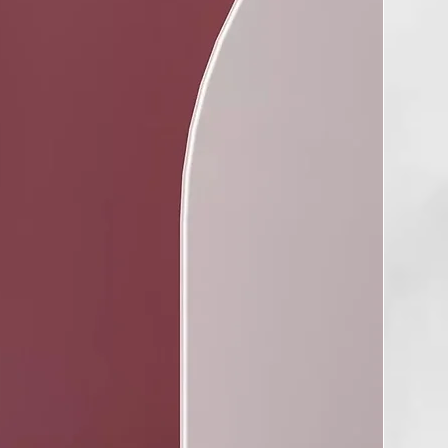
as, parabenos ni sulfatos.
os V-Label i ZERO WASTE
 80gr.