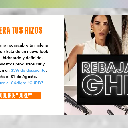
ERA TUS RIZOS
rano redescubre tu melena
 disfruta de un nuevo look
o, hidratado y definido.
uestros productos curly,
con un
35% de descuento
,
sta el 31 de Agosto.
uce el Código: "CURLY"
CÓDIGO: "CURLY"