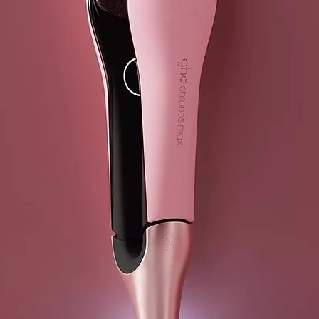
→ Sin silicon
→ Certificad
→ Peso Neto: