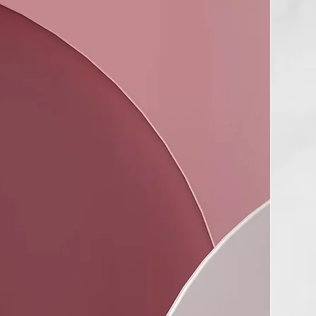
stilla de xampú directament sobre el cabell humit. Fer un
els dits i esbandir.
ardar-lo
uarda la teva pastilla de sabó en una sabonera o una
ca per evitar que es mulli i s’eixugui completament.
OS?
royecto que nace en Girona con la ilusión de ofrecer a los
productos de higiene personal de calidad, útiles y eficaces.
ductos están hechos con ingredientes naturales y veganos,
n animales, utilizando envases de materiales biodegradables
ren residuos, convirtiéndose en una alternativa real a los
nvencionales.
uctos no son artesanales, sino que están desarrollados y
 laboratorios profesionales, ofreciendo las garantías de
ontroles de calidad necesarios.
CEMOS?
 mediterránea.
redientes naturales.
odegradables.
veganos y no testados en animales.