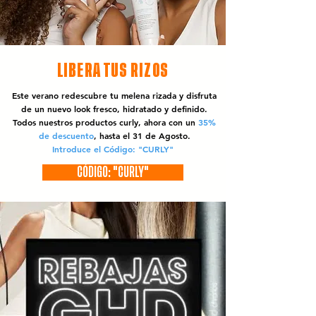
LIBERA TUS RIZOS
Este verano redescubre tu melena rizada y disfruta
de un nuevo look fresco, hidratado y definido.
Todos nuestros productos curly, ahora con un
35%
de descuento
, hasta el 31 de Agosto.
Introduce el Código: "CURLY"
CÓDIGO: "CURLY"