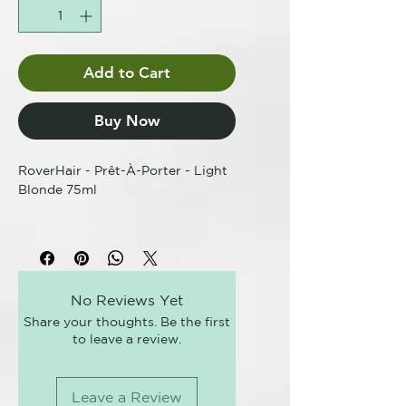
Add to Cart
Buy Now
RoverHair - Prêt-À-Porter - Light
Blonde 75ml
PRÊT-À-PORTER
-
LISTO PARA
USAR
Línea diseñada para garantizar la
corrección instantánea del
No Reviews Yet
crecimiento blanco mientras
Share your thoughts. Be the first
espera la próxima cita en el salón.
to leave a review.
Ideal para cualquier ocasión, da
un color impecable hasta el
próximo lavado.
Leave a Review