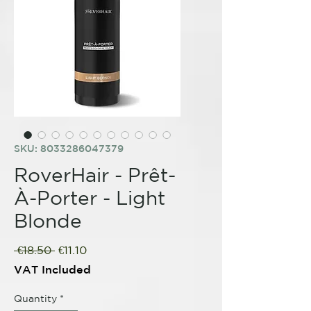
SKU: 8033286047379
RoverHair - Prêt-
À-Porter - Light
Blonde
Regular
Sale
 €18.50 
€11.10
Price
Price
VAT Included
Quantity
*