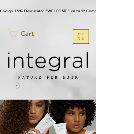
Verification: 97a30386b8a1fa77
G-YHZRM6P8WP
Código 15% Descuento: "WELCOME" en tu 1ª Compra
Cart
ME
NU