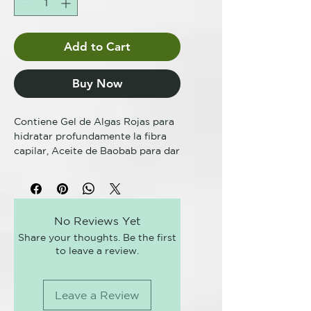
Add to Cart
Buy Now
Contiene Gel de Algas Rojas para
hidratar profundamente la fibra
capilar, Aceite de Baobab para dar
brillo a los cabellos y Colorantes
directos puros para brindar
resultados cromáticos intensos.
No Reviews Yet
Spicy Color es un tinte cosmético
Share your thoughts. Be the first
semipermanente de pH ácido para
to leave a review.
el cabello teñido, decolorado o
natural. Aporta brillo al cabello y
genera colores intensos y vivos;
Leave a Review
resulta ideal para teñir todo el