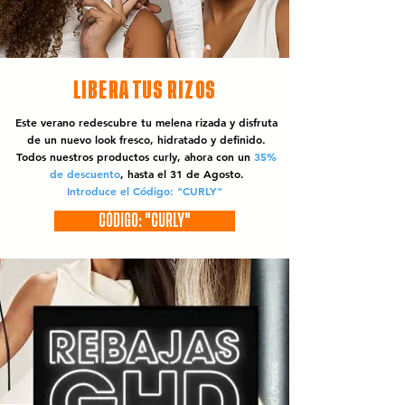
LIBERA TUS RIZOS
Este verano redescubre tu melena rizada y disfruta
de un nuevo look fresco, hidratado y definido.
Todos nuestros productos curly, ahora con un
35%
de descuento
, hasta el 31 de Agosto.
Introduce el Código: "CURLY"
CÓDIGO: "CURLY"