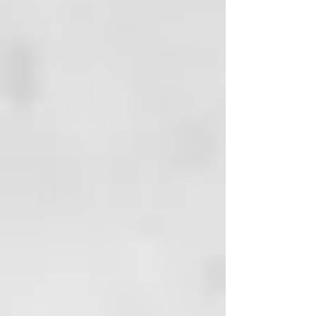
púas anchas. Se aconsejaaplicar el
producto sobre las zonas
naturales en primer lugar y
después sobre el pelo decolorado.
Aplicar el producto procurando
no manchar la piel. Dejar que el
producto Actúe unos 15 - 20
minutos, según la intensidad de
coloración que desee lograr.
Aclara abundante y
concienzudamente. Pasar al
secado y ralizar el stylind
deseado.