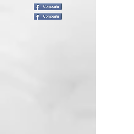
pelo o para crear toques de color
resueltos. Sin Amóniaco, ni
Compartir
Oxidantes, para un pelo más sano
Compartir
y protegido.
El sistema de fijación del color, se
basa en los principios de la física,
concretamente en el de la
atracción magnética. Las
partículas colorantes cargadas
positivamente (+) son atraídas
por el cabello (-), por lo que
consigue un teñido perfecto.
Realizar un lavado con
ColorDefend, aclarar y secar con
una toalla. Ponerse guantes.
Aplicar el producto (unos 50gr de
producto en caso de melena de
longitud media) en la parte
decolorada o en todo el pelo
utilizando un pincel o un peine de