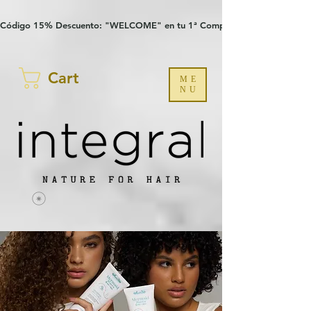
Verification: 97a30386b8a1fa77
G-YHZRM6P8WP
Código 15% Descuento: "WELCOME" en tu 1ª Compra
Cart
ME
NU