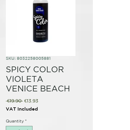
SKU: 8032258005881
SPICY COLOR
VIOLETA
VENICE BEACH
Regular
Sale
 €19.90 
€13.93
Price
Price
VAT Included
Quantity
*