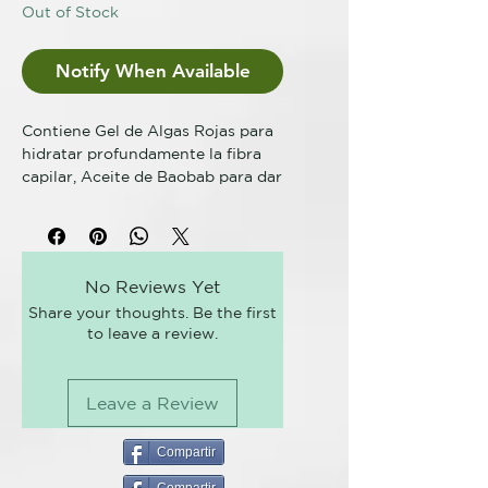
Out of Stock
Notify When Available
Contiene Gel de Algas Rojas para
hidratar profundamente la fibra
capilar, Aceite de Baobab para dar
brillo a los cabellos y Colorantes
directos puros para brindar
resultados cromáticos intensos.
No Reviews Yet
Spicy Color es un tinte cosmético
Share your thoughts. Be the first
semipermanente de pH ácido para
to leave a review.
el cabello teñido, decolorado o
natural. Aporta brillo al cabello y
genera colores intensos y vivos;
Leave a Review
resulta ideal para teñir todo el
pelo o para crear toques de color
resueltos. Sin Amóniaco, ni
Compartir
Oxidantes, para un pelo más sano