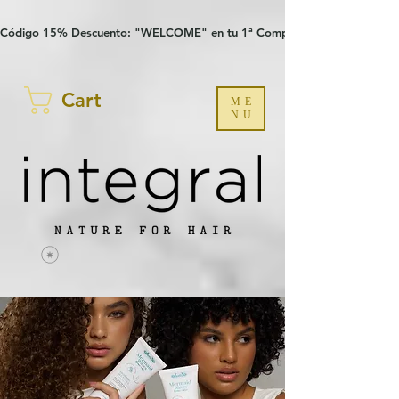
Verification: 97a30386b8a1fa77
G-YHZRM6P8WP
Código 15% Descuento: "WELCOME" en tu 1ª Compra
Cart
ME
NU