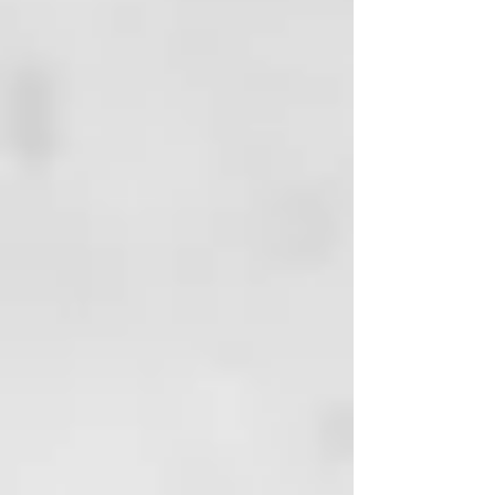
naturales en primer lugar y
después sobre el pelo decolorado.
Aplicar el producto procurando
no manchar la piel. Dejar que el
producto Actúe unos 15 - 20
minutos, según la intensidad de
coloración que desee lograr.
Aclara abundante y
concienzudamente. Pasar al
secado y ralizar el stylind
deseado.