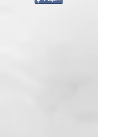
Compartir
y protegido.
El sistema de fijación del color, se
basa en los principios de la física,
concretamente en el de la
atracción magnética. Las
partículas colorantes cargadas
positivamente (+) son atraídas
por el cabello (-), por lo que
consigue un teñido perfecto.
Realizar un lavado con
ColorDefend, aclarar y secar con
una toalla. Ponerse guantes.
Aplicar el producto (unos 50gr de
producto en caso de melena de
longitud media) en la parte
decolorada o en todo el pelo
utilizando un pincel o un peine de
púas anchas. Se aconsejaaplicar el
producto sobre las zonas