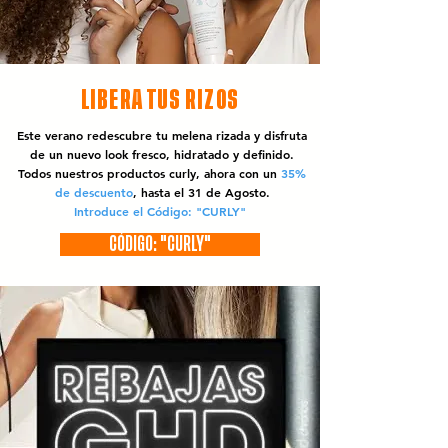
LIBERA TUS RIZOS
Este verano redescubre tu melena rizada y disfruta
de un nuevo look fresco, hidratado y definido.
Todos nuestros productos curly, ahora con un
35%
de descuento
, hasta el 31 de Agosto.
Introduce el Código: "CURLY"
CÓDIGO: "CURLY"