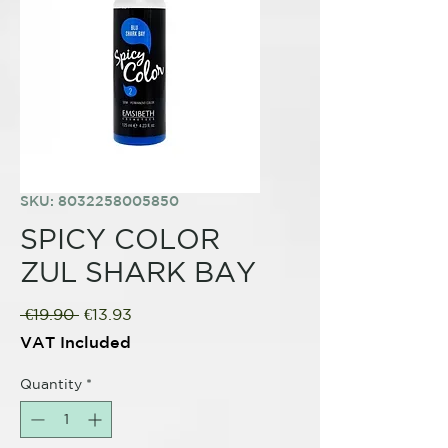
SKU: 8032258005850
SPICY COLOR
ZUL SHARK BAY
Regular
Sale
 €19.90 
€13.93
Price
Price
VAT Included
Quantity
*