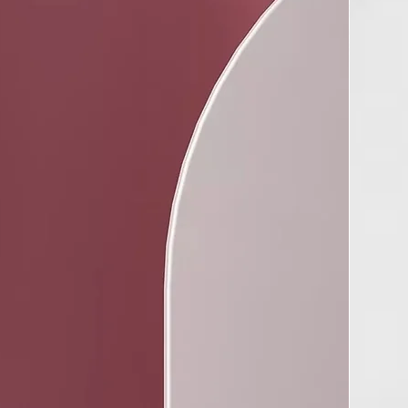
s.
castaño medio secado al aire, dependiendo del uso del
(53 % en EE. UU.)
TICAS
a incluye ghd Speed?
corpora la boquilla Halo concentradora de 65mm para que
utar de una experiencia de peinado óptima y conseguir
s brillantes y duraderos.
sional ultra-rápido
 rápido y compacto de ghd gira a 118.000 rpm² y es un 91%
⁵.
d Halo™ con doble flujo de aire
ire frío envuelve el aire caliente para un secado más rápido,
sación de frescura en raíz y al tacto sin daños por calor¹.
 control
tencia provoca encrespamiento, y demasiado control un
nto. El equilibrio perfecto se obtiene con ghd Speed,