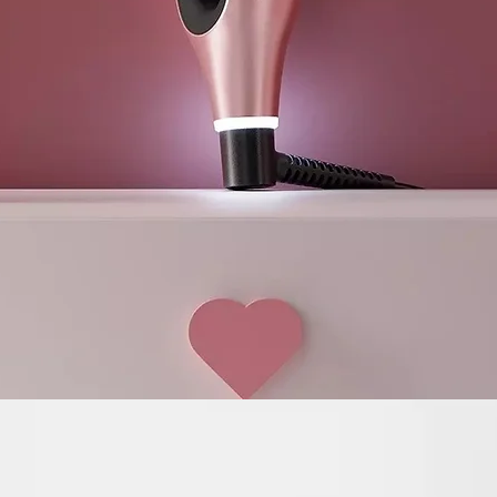
diseñado para
permite un se
Doble flujo de
El doble fluj
centro y se c
permanece frí
Sensación de
Un halo de air
cabelludo de
fresca y cómo
preocupacion
Frío al tacto
Gracias a la 
activa mantien
lo que propo
velocidad a t
y un peinado 