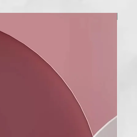
tiva el botón de bloqueo, permitiéndote retomar exactamente
ste y sacar el máximo partido a tu secador ghd.
NUEVO
 la caja de ghd Speed?
cador ghd Speed negro, recibirás la boquilla magnética ghd
diseño contorneado que canaliza el aire caliente y frío por
 elevar las raíces hasta x2,2 veces⁴ así como alisar el cabello
, manteniéndose frío al tacto.
os adicionales se venden por separado para ampliar aún más
 de peinado.
r una garantía de 3 años, el secador iónico más rápido hasta
 Speed, es la herramienta definitiva para lograr secados ultra-
dos y con calidad profesional en cada uso.
taron daños térmicos tras 3 pasadas de secado con un cepillo
boquilla concentradora de peinado halo con la temperatura y
del ventilador al máximo vs cabello secado al aire.
idad máxima.
entrador de peinado halo y en comparación con el cabello
o secado al aire, dependiendo del uso del consumidor.