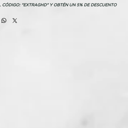
L CÓDIGO: "EXTRAGHD" Y OBTÉN UN 5% DE DESCUENTO
o profesional ultra-rápido con tecnología ghd Halo™ y doble
on control
de frescura en raíces y al tacto
or calor¹
A
elo profesional ghd Speed
dor de pelo más rápido hasta la fecha: descubre una nueva
o con el secador iónico profesional ghd Speed, que incorpora
 tecnología ghd Halo™ con doble flujo de aire, y une potencia
a ofrecer sensación de frescura al tacto, sin daño por calor¹.
 rutina de peinado con un secado ultra-rápido y resultados
uaves y con un acabado profesional de salón.
tre potencia y velocidad
por nuestros ingenieros en colaboración con estilistas
s de ghd, más de 4.000 consumidores participaron en las