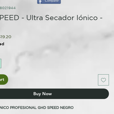
Compartir
68021944
EED - Ultra Secador Iónico -
gular
Sale
319.20
ice
Price
ed
rt
Buy Now
NICO PROFESIONAL GHD SPEED NEGRO