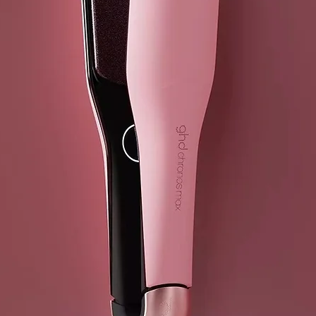
⁵ vs ghd Helio
⁶ vs cabello 
consumidor. 
CARACTERÍS
¿Qué boquill
ghd Speed in
puedas disfr
resultados má
Secador profe
El motor más
más pequeño
Tecnología gh
Un fluoj de a
aportando sen
Potencia con
Demasiada po
secado más le