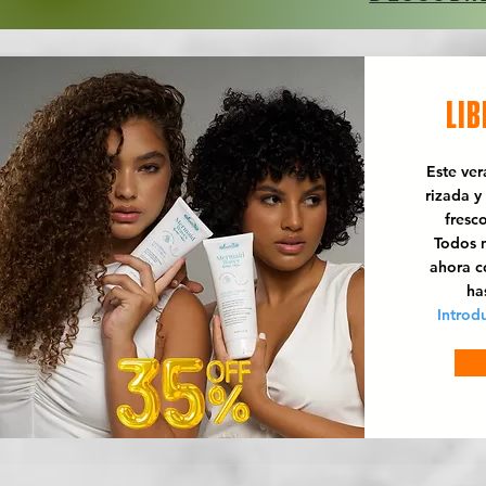
LIB
Este ve
rizada y
fresc
Todos n
ahora 
ha
Introd