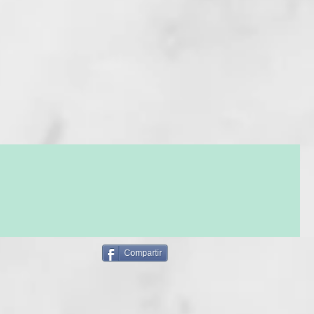
desarrollo del secador ghd Speed. Diseñado para ofrecer un
-rápido:
hemos probado cientos de secadores y ninguno se
elocidad de ghd Speed
. Impulsado por nuestro motor más
ima generación, que gira a 118.000 RPM², ghd Speed genera
ire de alta presión de hasta 176 km/h, secando el cabello
esde la raíz hasta las puntas con el equilibrio perfecto entre
tencia y control.
ápidos
 cabello profesional ghd Speed permite resultados ultra-
lor extremo. Un halo de aire frío rodea el flujo de aire
mitiéndote acercarte más que nunca a las raíces y
l cuero cabelludo para un secado más fresco y delicado. El
cador y los accesorios magnéticos, permanecen fríos al tacto
 temperatura más alta, para que puedas sujetar tu ghd Speed
s y disfrutar de un peinado cómodo y sin esfuerzo. Esto lo
el secador de cabello ideal para acabados pulidos y con
Compartir
en.
e une al control con un diseño inteligente que incluye cuatro
mperatura, cuatro velocidades, shot de aire frío y una
igente que recuerda y bloquea los últimos ajustes utilizados