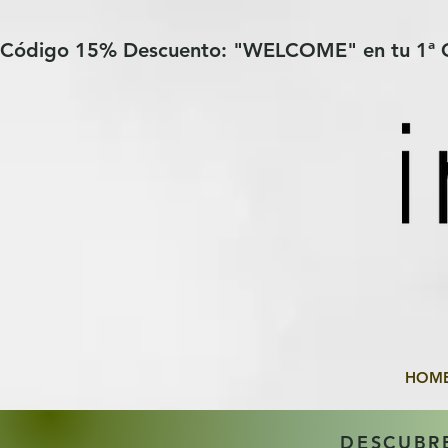
Verification: 97a30386b8a1fa77
G-YHZRM6P8WP
Código 15% Descuento: "WELCOME" en tu 1ª
HOM
DESCUBR