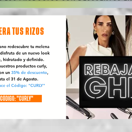
ERA TUS RIZOS
rano redescubre tu melena
 disfruta de un nuevo look
o, hidratado y definido.
uestros productos curly,
con un
35% de descuento
,
sta el 31 de Agosto.
uce el Código: "CURLY"
CÓDIGO: "CURLY"