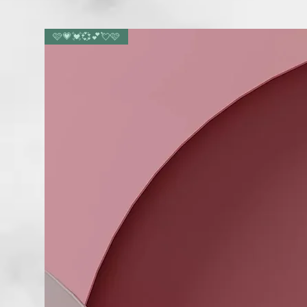
🩷💗💓💞💕💘🩷