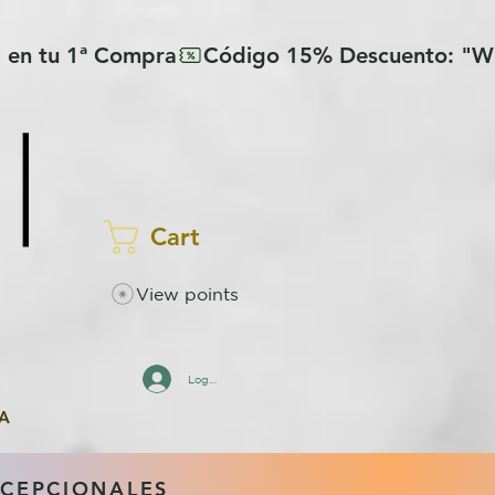
Cart
View points
Log In
A
XCEPCIONALES