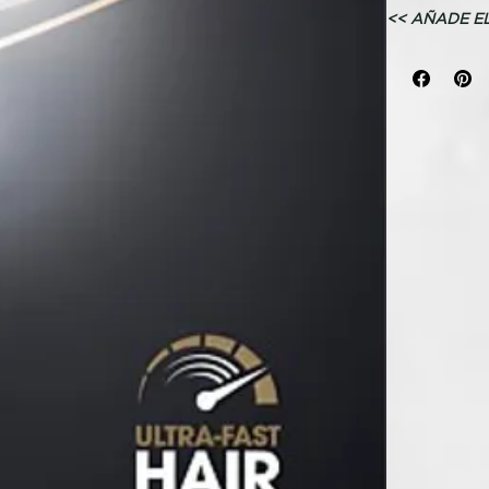
<< AÑADE E
EXTRA >>
Secador iónic
flujo de aire.
Potencia c
Sensación 
Sin daño p
TECNOLOGÍ
Secador de p
Nuestro seca
era del secad
la innovadora
y control par
Transforma tu
brillantes, s
Equilibrio en
Desarrollado 
profesionale