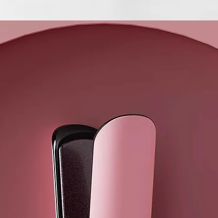
cuando se ac
donde lo deja
¿Qué incluye
Junto a tu se
Halo, con un 
separado para
con precisión
Los accesori
tus opciones
Respaldado po
la fecha, ghd
rápidos, cómo
¹ No se detec
plano y una 
la velocidad 
² En la veloc
⁴ Con el conc
castaño medi