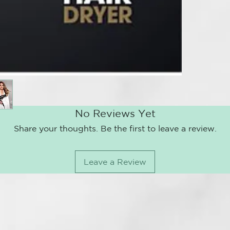
pruebas y el 
secado ultra
acerca a la v
rápido de últ
un flujo de a
rápidamente d
velocidad, po
Resultados r
El secador de
No Reviews Yet
rápidos sin ca
caliente, per
Share your thoughts. Be the first to leave a review.
protegiendo e
barril del se
incluso en la
Leave a Review
como prefiera
convierte en 
mayor volum
La potencia s
ajustes de te
memoria intel