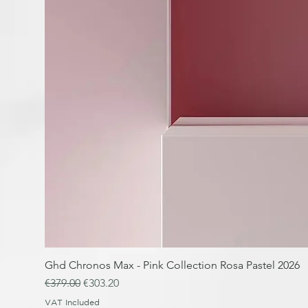
Ghd Chronos Max - Pink Collection Rosa Pastel 2026
Regular Price
Sale Price
€379.00
€303.20
VAT Included