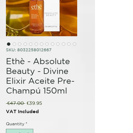
SKU: 8032258012667
Ethè - Absolute
Beauty - Divine
Elixir Aceite Pre-
Champú 150ml
Regular
Sale
 €47.00 
€39.95
Price
Price
VAT Included
Quantity
*