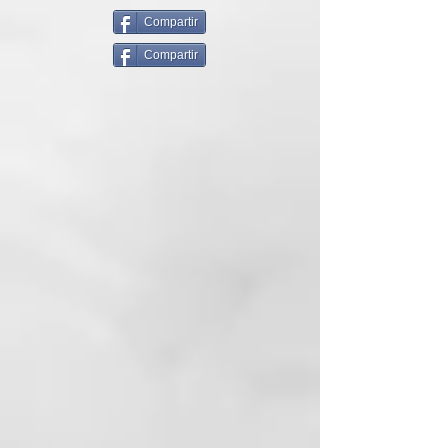
cabello. Tiene una formulación de
alto rendimiento rica en Vitamina
Compartir
E con acción antioxidante y
Compartir
protectora y es adecuado para
todo tipo de cabello, en particular
el cabello seco, dañado y
quebradizo. También se puede
utilizar de forma segura sobre la
piel para una acción reparadora y
calmante. Un fiel aliado que actúa
sobre el cuero cabelludo y los
largos con extrema suavidad.
Ideal para utilizar incluso en
verano, después de un largo día
en la playa o en la piscina para
devolver el nivel adecuado de
hidratación y sedosidad a la piel y
los largos.
7 ACEITES FINOS
Aceite de Semillas de Uva:
rico en