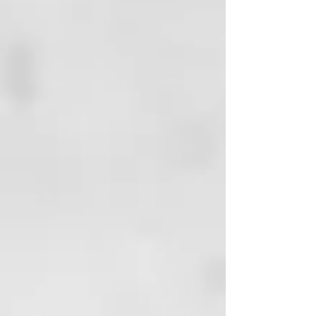
ácido linoleico (omega 6), es un
precioso aliado en el cuidado del
cabello, especialmente del cabello
fino, seco y dañado.
Aceite de Aguacate:
gracias al
contenido en lípidos y vitaminas
A, E y D tiene un gran poder
nutritivo y regenerador para el
cabello seco.
Aceite de Macadamia:
rico en
ácidos grasos monoinsaturados
con propiedades antioxidantes,
una auténtica panacea para el
cabello seco y quebradizo.
Aceite de Abisinia:
aporta brillo y
sedosidad al cabello, mejorando
su peinabilidad.
Aceite de Oliva:
tiene propiedades
nutritivas, hidratantes, emolientes
y suavizantes.
Aceite de Baobab:
rico en