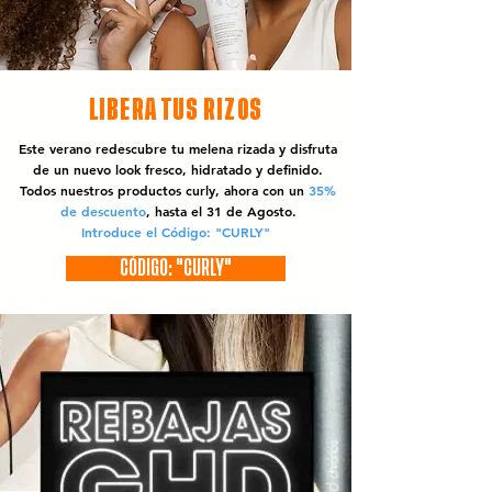
LIBERA TUS RIZOS
Este verano redescubre tu melena rizada y disfruta
de un nuevo look fresco, hidratado y definido.
Todos nuestros productos curly, ahora con un
35%
de descuento
, hasta el 31 de Agosto.
Introduce el Código: "CURLY"
CÓDIGO: "CURLY"