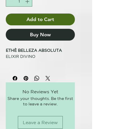
Add to Cart
Buy Now
ETHÈ BELLEZA ABSOLUTA
ELIXIR DIVINO
ACEITE PRE-CHAMPÚ
PARA REGENERAR Y NUTRIR
Un pack capilar regenerador y
No Reviews Yet
nutritivo para utilizar antes del
Share your thoughts. Be the first
champú. Un aceite tonificante con
to leave a review.
una profunda acción anti-
envejecimiento para aportar
hidratación y protección. Mejora
Leave a Review
la peinabilidad y aporta brillo al