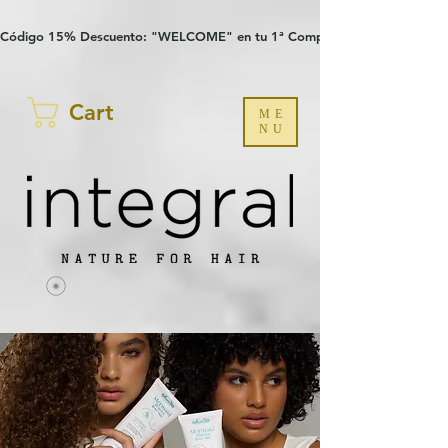
Verification: 97a30386b8a1fa77
G-YHZRM6P8WP
Código 15% Descuento: "WELCOME" en tu 1ª Compra
Cart
ME
NU