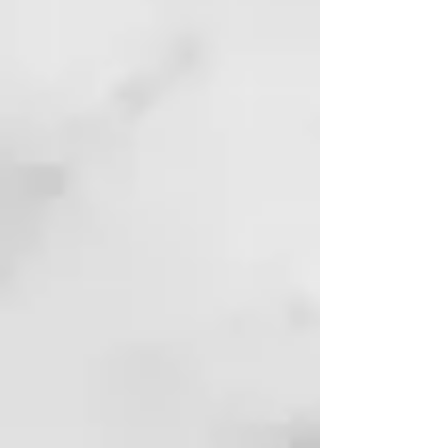
vitaminas A, E y F, tiene acción
antioxidante e hidratante sobre el
cabello.
Aceite de Té:
conocido por sus
propiedades antioxidantes, es
capaz de proteger el color del
cabello.
CÓMO USARLO
Aplicar Divine Elixir en el cuero
cabelludo y masajear con
movimientos circulares desde la
raíz del cabello hasta la nuca,
aplicar también el producto en
largos y puntas, masajeando
contra las escamas durante unos
minutos. Pasados ​​unos 10
minutos, añadir agua caliente,
emulsionar y enjuagar.