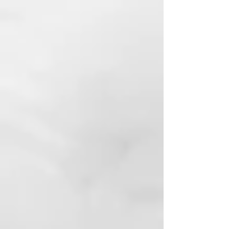
proporciona un alivio inmediato
después de afeitar, tonificar y
refrescar la piel.
COMO USAR
Distribuya en la cara masajeando
ligeramente con sus manos para
facilitar la absorción.
SIN PARABENES, SIN SILICONAS,
SIN ACEITES MINERALES
INCI:
ALCOHOL DENAT, BETAINE, CI
19140 (FD&C YELLOW NO.5), CI
42090 (FD&C BLUE
NO.1), CITRONELLOL, COUMARIN,
GERANIOL, GLYCERIN,
HAMAMELIS VIRGINIANA (WITCH
HAZEL) LEAF WATER,
LIMONENE, LINALOOL,