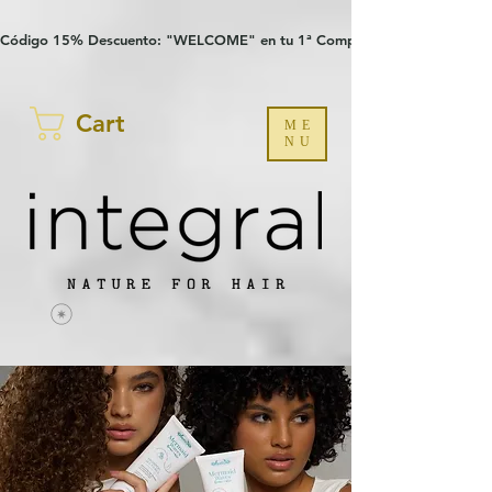
Verification: 97a30386b8a1fa77
G-YHZRM6P8WP
Código 15% Descuento: "WELCOME" en tu 1ª Compra
Cart
ME
NU