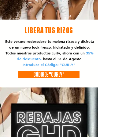
LIBERA TUS RIZOS
Este verano redescubre tu melena rizada y disfruta
de un nuevo look fresco, hidratado y definido.
Todos nuestros productos curly, ahora con un
35%
de descuento
, hasta el 31 de Agosto.
Introduce el Código: "CURLY"
CÓDIGO: "CURLY"