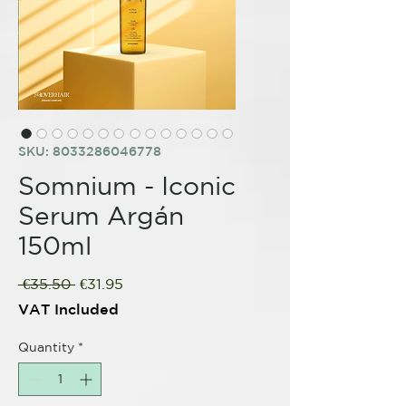
SKU: 8033286046778
Somnium - Iconic
Serum Argán
150ml
Regular
Sale
 €35.50 
€31.95
Price
Price
VAT Included
Quantity
*