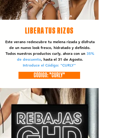
LIBERA TUS RIZOS
Este verano redescubre tu melena rizada y disfruta
de un nuevo look fresco, hidratado y definido.
Todos nuestros productos curly, ahora con un
35%
de descuento
, hasta el 31 de Agosto.
Introduce el Código: "CURLY"
CÓDIGO: "CURLY"