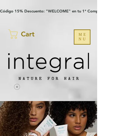
Verification: 97a30386b8a1fa77
G-YHZRM6P8WP
Código 15% Descuento: "WELCOME" en tu 1ª Compra
Cart
ME
NU