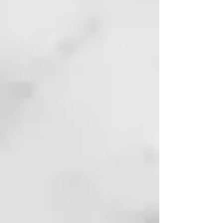
persona con amor, a celebrar la
propia belleza auténtica y a
transformar las imperfecciones en
puntos fuertes.
ÁCIDO HIALURÓNICO
Crea una película protectora que
retiene el agua en el interior del
tallo, aportando vitalidad y cuerpo
al cabello.
ACEITE DE ARGÁN ORGÁNICO
ilumina, nutre y protege, tiene
acción antioxidante y calmante.