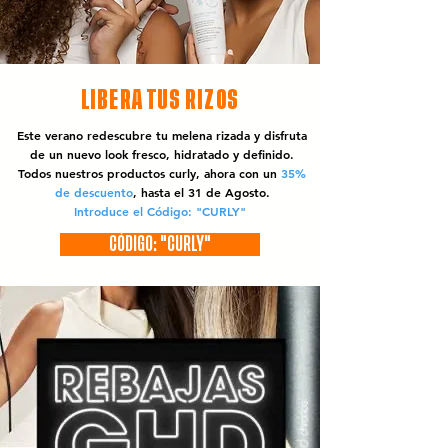
LIBERA TUS RIZOS
Este verano redescubre tu melena rizada y disfruta
de un nuevo look fresco, hidratado y definido.
Todos nuestros productos curly, ahora con un
35%
de descuento
, hasta el 31 de Agosto.
Introduce el Código: "CURLY"
CÓDIGO: "CURLY"