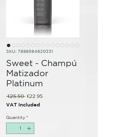
SKU: 7898584620331
Sweet - Champú
Matizador
Platinum
Regular
Sale
 €25.50 
€22.95
Price
Price
VAT Included
Quantity
*