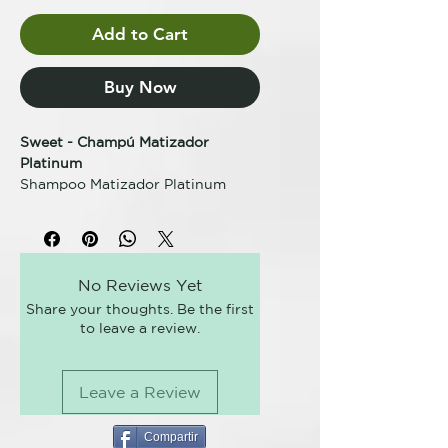
Add to Cart
Buy Now
Sweet - Champú Matizador
Platinum
Shampoo Matizador Platinum
Home Care 230 ml
Ayuda a prolongar el tratamiento
de matización. El champú y la
No Reviews Yet
mascarilla Home Care garantizan
Share your thoughts. Be the first
el efecto platino en rubios por
to leave a review.
más tiempo y evita el amarillo en
cabellos grisáceos. Contiene
vitamina B6, mezcla de proteínas
Leave a Review
y complejo Violet Technology.
Compartir