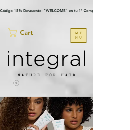
Verification: 97a30386b8a1fa77
G-YHZRM6P8WP
Código 15% Descuento: "WELCOME" en tu 1ª Compra
Cart
ME
NU