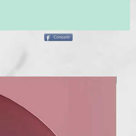
 y advertencias:
exposición de la botella a altas temperaturas.
 contacto con los ojos aclarar inmediata y abundantemente
r para niños menores de 3 años.
Compartir
NUEVO