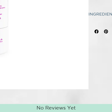
diseñado para
mientras cuid
INGREDIENT
BENEFICIOS
INGREDIENT
Limpieza deli
Aqua. Potass
cabello.
Hydrolyzed C
Cuidado y pr
Palmate. Sod
estado.
Polyquaterniu
Suavidad:
mej
Benzoic Acid
Citric Acid. 
Presentación
*
Las fórmulas
Botella de 4
ingredientes 
CARACTERIS
Champú de uso
MODO DE U
1 - Aplicar e
Aclarar y apl
dejando actua
No Reviews Yet