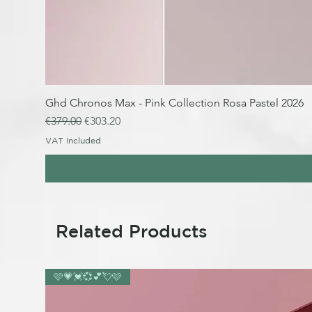
Ghd Chronos Max - Pink Collection Rosa Pastel 2026
Regular Price
Sale Price
€379.00
€303.20
VAT Included
Related Products
🩷💗💓💞💕💘🩷