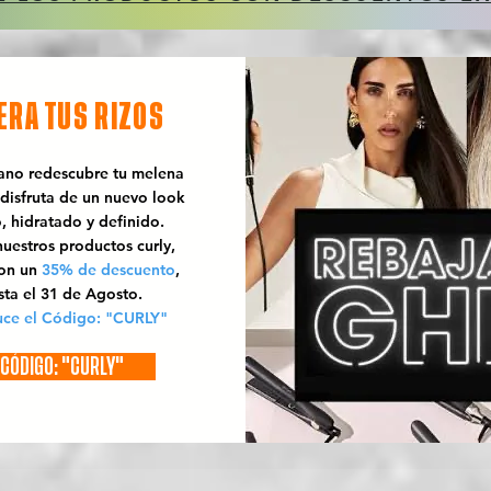
ERA TUS RIZOS
rano redescubre tu melena
 disfruta de un nuevo look
o, hidratado y definido.
uestros productos curly,
con un
35% de descuento
,
sta el 31 de Agosto.
uce el Código: "CURLY"
CÓDIGO: "CURLY"