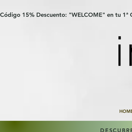
Verification: 97a30386b8a1fa77
G-YHZRM6P8WP
Código 15% Descuento: "WELCOME" en tu 1ª
HOM
DESCUBR