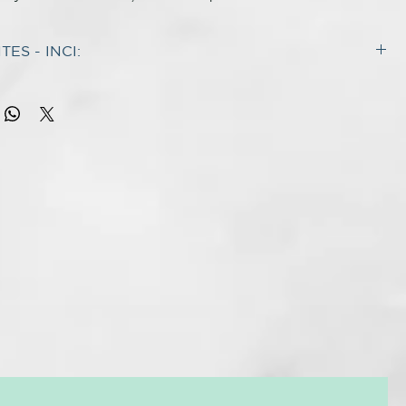
 todo tipo de cabello. Su fórmula suave limpia eficazmente
a y protege el cabello.
ES - INCI:
ES*
cada:
ideal para el uso diario, respeta el equilibrio natural del
ium Cocoyl Hydrolyzed Collagen. Sodium Laureth Sulfate.
ollagen. Glyceryl Laurate. PEG-200 Hydrogenated Glyceryl
otección:
ayuda a fortalecer y mantener el cabello en buen
ium Chloride. Benzyl Alcohol. Parfum. Poloxamer 407.
m-7. Disodium EDTA. Salicylic Acid. Glycerin. Sorbic Acid.
ora la textura del cabello, dejándolo flexible y manejable.
. Phenoxyethanol. Sodium Benzoate. Sodium Hydroxide.
Amyl Cinnamal. BHT.
 pueden cambiar o variar. Para conocer la lista de
00 ml
actualizada, por favor consultese el envase del producto.
TICAS
 frecuente. Para todo tipo de cabello.
SO
l champú sobre el cabello mojado y friccionar suavemente.
icar una segunda dosis, masajeando el cuero cabelludo y
r la espuma dos o tres minutos por todo el cabello.