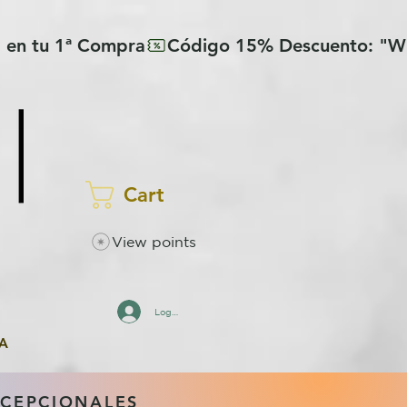
Cart
View points
Log In
A
XCEPCIONALES