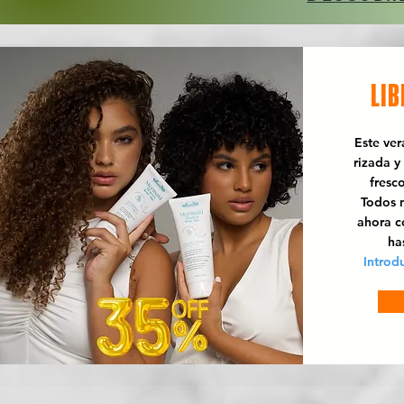
LIB
Este ve
rizada y
fresc
Todos n
ahora 
ha
Introd