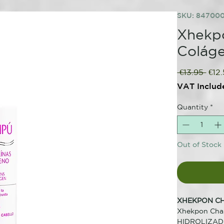
SKU: 84700
Xhekpo
Colág
Regu
 €13.95 
€12
Pric
VAT Includ
Quantity
*
Out of Stock
XHEKPON C
Xhekpon Cha
HIDROLIZADO