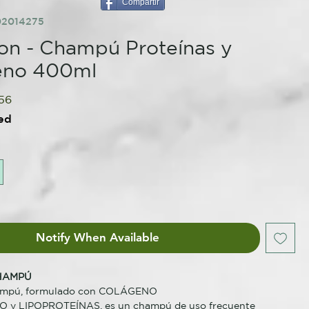
Compartir
02014275
n - Champú Proteínas y
eno 400ml
lar
Sale
.56
e
Price
ed
Notify When Available
HAMPÚ
mpú, formulado con COLÁGENO
 y LIPOPROTEÍNAS, es un champú de uso frecuente