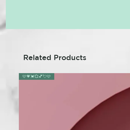
Related Products
🩷💗💓💞💕💘🩷