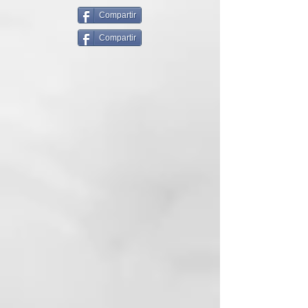
pelo o para crear toques de color
resueltos. Sin Amóniaco, ni
Compartir
Oxidantes, para un pelo más sano
Compartir
y protegido.
El sistema de fijación del color, se
basa en los principios de la física,
concretamente en el de la
atracción magnética. Las
partículas colorantes cargadas
positivamente (+) son atraídas
por el cabello (-), por lo que
consigue un teñido perfecto.
Realizar un lavado con
ColorDefend, aclarar y secar con
una toalla. Ponerse guantes.
Aplicar el producto (unos 50gr de
producto en caso de melena de
longitud media) en la parte
decolorada o en todo el pelo
utilizando un pincel o un peine de