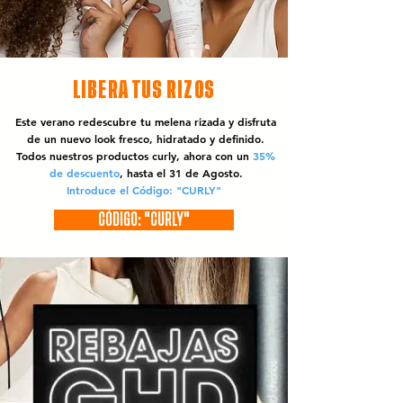
LIBERA TUS RIZOS
Este verano redescubre tu melena rizada y disfruta
de un nuevo look fresco, hidratado y definido.
Todos nuestros productos curly, ahora con un
35%
de descuento
, hasta el 31 de Agosto.
Introduce el Código: "CURLY"
CÓDIGO: "CURLY"