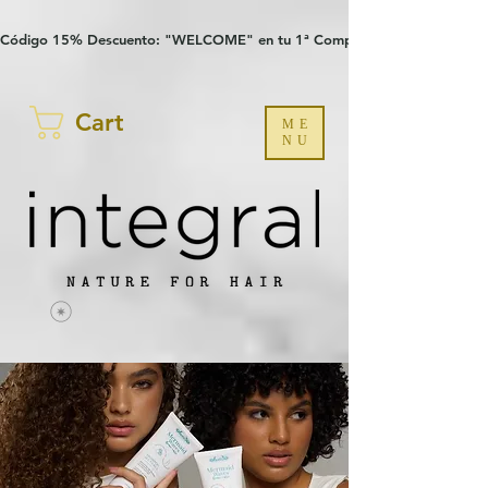
Verification: 97a30386b8a1fa77
G-YHZRM6P8WP
Código 15% Descuento: "WELCOME" en tu 1ª Compra
Cart
ME
NU