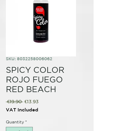
SKU: 8032258006062
SPICY COLOR
ROJO FUEGO
RED BEACH
Regular
Sale
 €19.90 
€13.93
Price
Price
VAT Included
Quantity
*