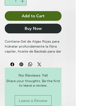
Add to Cart
Buy Now
Contiene Gel de Algas Rojas para
hidratar profundamente la fibra
capilar, Aceite de Baobab para dar
brillo a los cabellos y Colorantes
directos puros para brindar
resultados cromáticos intensos.
No Reviews Yet
Spicy Color es un tinte cosmético
Share your thoughts. Be the first
semipermanente de pH ácido para
to leave a review.
el cabello teñido, decolorado o
natural. Aporta brillo al cabello y
genera colores intensos y vivos;
Leave a Review
resulta ideal para teñir todo el