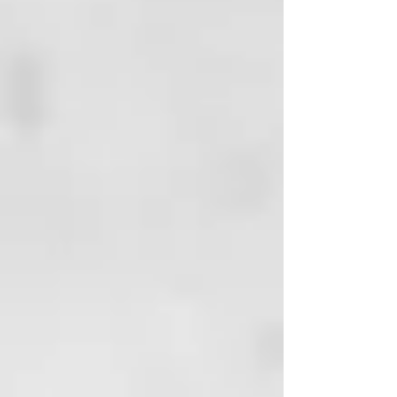
púas anchas. Se aconsejaaplicar el
producto sobre las zonas
naturales en primer lugar y
después sobre el pelo decolorado.
Aplicar el producto procurando
no manchar la piel. Dejar que el
producto Actúe unos 15 - 20
minutos, según la intensidad de
coloración que desee lograr.
Aclara abundante y
concienzudamente. Pasar al
secado y ralizar el stylind
deseado.