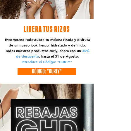
LIBERA TUS RIZOS
Este verano redescubre tu melena rizada y disfruta
de un nuevo look fresco, hidratado y definido.
Todos nuestros productos curly, ahora con un
35%
de descuento
, hasta el 31 de Agosto.
Introduce el Código: "CURLY"
CÓDIGO: "CURLY"