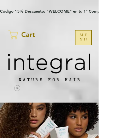
Verification: 97a30386b8a1fa77
G-YHZRM6P8WP
Código 15% Descuento: "WELCOME" en tu 1ª Compra
Cart
ME
NU