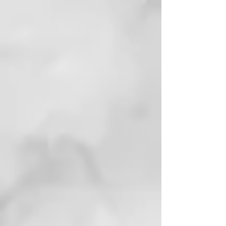
láctico ayuda a restablecer el pH
fisiológico, mientras que el
extracto de liquen de Islandia
junto con el extracto de limón
contrarresta la proliferación
microbiana. El agua de manzanilla
alivia el enrojecimiento
generado por la inflamación y el
agua de menta confiere una
sensación refrescante agradable.
Previene los daños derivados de
los radicales libres y de sustancias
contaminantes ambientales.
Relajación, con luces suaves,
música relajante, aromaterapia.
CÓMO USARLO
Aplicar sobre el cabello mojado y
masajear hasta generar espuma.
Enjuagar y repetir la operación
dejando actuar el champú 2