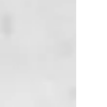
visibles. El olor acre amoniacal se
FLOWER EXTRACT,
debe al aumento de excreción de
CITRUS LIMON (LEMON) PEEL
urea en la superficie del cuero
EXTRACT,
cabelludo.
MENTHA PIPERITA (PEPPERMINT)
LEAF WATER,
CAUSAS: regulación alterada de
CITRIC ACID,
la transpiración cutánea
ETHYLHEXYLGLYCERIN,
relacionada con trastornos de
TETRASODIUM GLUTAMATE
la circulación sanguínea, del
DIACETATE, BIOSACCHARIDE
sistema nervioso autónomo
GUM-4,
(estrés emocional,
SODIUM HYDROXIDE,
ansiedad), problemas hepáticos,
CETRARIA ISLANDICA EXTRACT,
de circulación
POTASSIUM SORBATE.
linfática, hormonales y
relacionados con el
hipotiroidismo o la menopausia.
SUSTANCIAS
FUNCIONALES: agua termal,
extracto glicólico de limón,
hidrolato de Matricaria