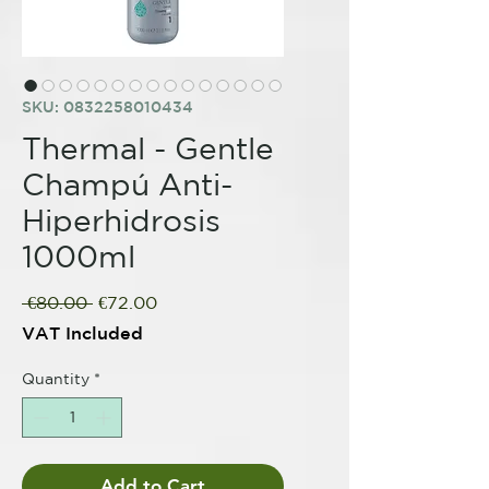
SKU: 0832258010434
Thermal - Gentle
Champú Anti-
Hiperhidrosis
1000ml
Regular
Sale
 €80.00 
€72.00
Price
Price
VAT Included
Quantity
*
Add to Cart