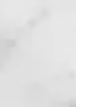
recutita, hidrolato de Mentha
piperita, ácido láctico, Cetraria
islandica, Buddleja
officinalis, Biosaccharide Gum.
MODALIDAD DE APLICACIÓN:
• Agite vigorosamente el
producto antes del uso, para
disolver nuevamente todos los
principios activos y los
oligoelementos termales.
• Aplique en el cuero cabelludo y
en el cabello previamente
humedecido una cantidad igual a
10/15 ml.
• Enjuague abundantemente con
agua tibia.
• Efectúe otra aplicación cuando
sea necesario.
BENEFICIOS: el agua termal
bioactiva con la adición de ácido