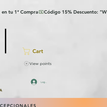
Cart
View points
Log In
A
XCEPCIONALES