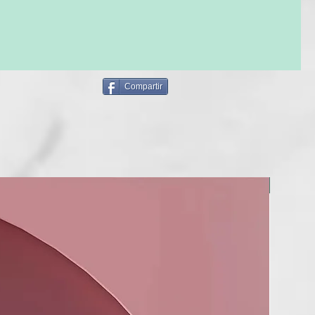
E USO: tras la evaluación y la sugerencia del operador.
Compartir
NUEVO