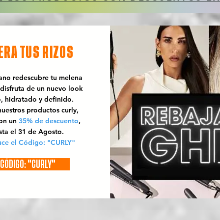
ERA TUS RIZOS
rano redescubre tu melena
 disfruta de un nuevo look
o, hidratado y definido.
uestros productos curly,
con un
35% de descuento
,
sta el 31 de Agosto.
uce el Código: "CURLY"
CÓDIGO: "CURLY"