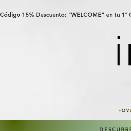
Verification: 97a30386b8a1fa77
G-YHZRM6P8WP
Código 15% Descuento: "WELCOME" en tu 1ª
HOM
DESCUBR