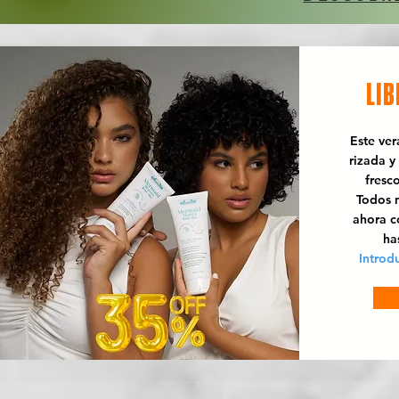
LIB
Este ve
rizada y
fresc
Todos n
ahora 
ha
Introd