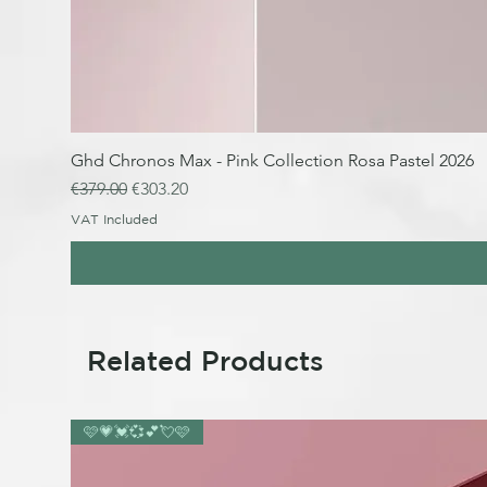
Ghd Chronos Max - Pink Collection Rosa Pastel 2026
Regular Price
Sale Price
€379.00
€303.20
VAT Included
Related Products
🩷💗💓💞💕💘🩷