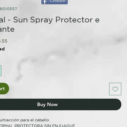
Compartir
58010557
l - Sun Spray Protector e
ante
ular
Sale
6.55
e
Price
ed
rt
Buy Now
ltiacción para el cabello
ERMAL PROTECTORA SIN ENJUAGUE.