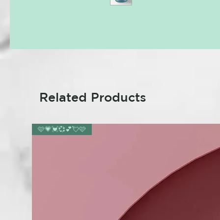
Related Products
🩷💗💓💞💕💘🩷