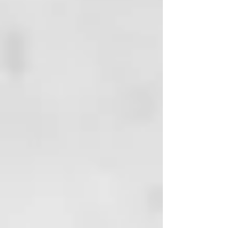
limpio y húmedo y masajee
delicadamente. • Deje actuar
durante algunos minutos, luego
enjuague abundantemente
con agua tibia.
FRECUENCIA DE USO: para uso
frecuente.
CÓMO USARLO
Distribuir sobre el cabello lavado
y escurrido. Dejar actuar unos
minutos y enjuagar
abundantemente.