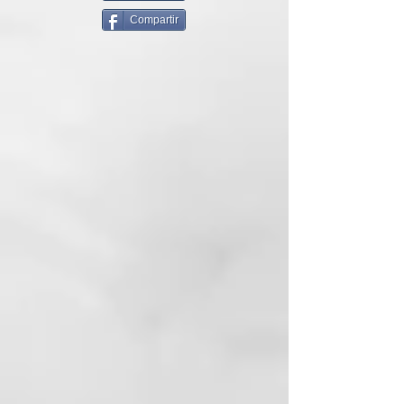
A QUÉ SIRVE: tratamiento termal
Compartir
reconstructor postchampú para
regenerar el cabello después de
un día de sol, mar y piscina. Tiene
una eficaz acción hidratante,
nutritiva y profunda. Proporciona
suavidad y es desenredante.
Restablece la hidratación interna
del cabello después de la
exposición al sol.
Da brillo al cabello.
SUSTANCIAS
FUNCIONALES: Agua termal.
Mezcla de elementos
activos acondicionadores e
hidratantes, áloe, vitaminas C-E,
pantenol.
CONSEJOS DE USO:
• Distribuya sobre el cabello