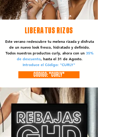
LIBERA TUS RIZOS
Este verano redescubre tu melena rizada y disfruta
de un nuevo look fresco, hidratado y definido.
Todos nuestros productos curly, ahora con un
35%
de descuento
, hasta el 31 de Agosto.
Introduce el Código: "CURLY"
CÓDIGO: "CURLY"