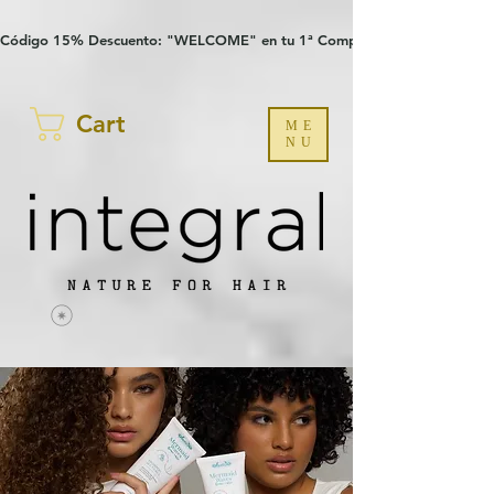
Verification: 97a30386b8a1fa77
G-YHZRM6P8WP
Código 15% Descuento: "WELCOME" en tu 1ª Compra
Cart
ME
NU