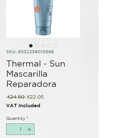
SKU: 8032258010588
Thermal - Sun
Mascarilla
Reparadora
Regular
Sale
 €24.50 
€22.05
Price
Price
VAT Included
Quantity
*