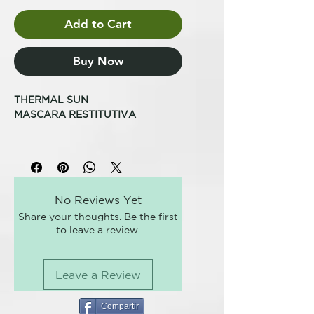
Add to Cart
Buy Now
THERMAL SUN
MASCARA RESTITUTIVA
PARA NUTRIR Y REGENERAR
DESPUÉS DE UN DÍA DE SOL
Tratamiento revitalizador post-
champú para regenerar el cabello
No Reviews Yet
luego de un día de sol. Aporta
Share your thoughts. Be the first
máxima peinabilidad y suavidad.
to leave a review.
Fórmula profesional.
Máscara reconstructora
Leave a Review
NUTRICIÓN SÚPER HIDRATANTE
PARA EL CABELLO.
Compartir